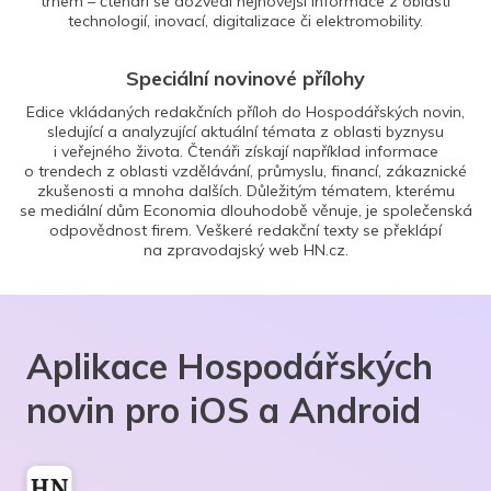
trhem – čtenáři se dozvědí nejnovější informace z oblasti
technologií, inovací, digitalizace či elektromobility.
Speciální novinové přílohy
Edice vkládaných redakčních příloh do Hospodářských novin,
sledující a analyzující aktuální témata z oblasti byznysu
i veřejného života. Čtenáři získají například informace
o trendech z oblasti vzdělávání, průmyslu, financí, zákaznické
zkušenosti a mnoha dalších. Důležitým tématem, kterému
se mediální dům Economia dlouhodobě věnuje, je společenská
odpovědnost firem. Veškeré redakční texty se překlápí
na zpravodajský web HN.cz.
Aplikace Hospodářských
novin pro iOS a Android