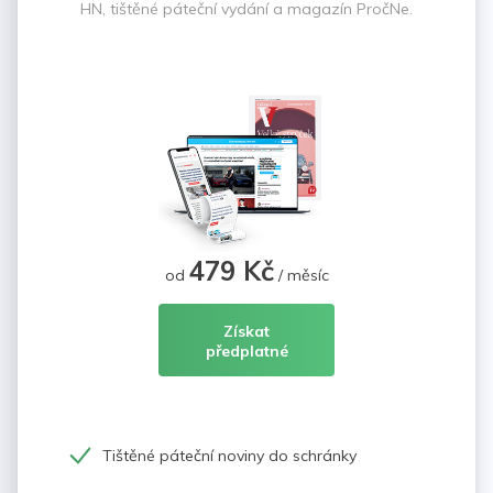
HN, tištěné páteční vydání a magazín PročNe.
479 Kč
od
/ měsíc
Získat
předplatné
Tištěné páteční noviny do schránky