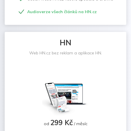
Audioverze všech článků na HN.cz
HN
Web HN.cz bez reklam a aplikace HN.
299 Kč
od
/ měsíc