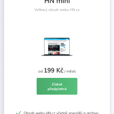
HN mini
Veškerý obsah webu HN.cz
199 Kč
od
/ měsíc
Získat
předplatné
Obsah webu HN.cz včetně speciálů a archivu