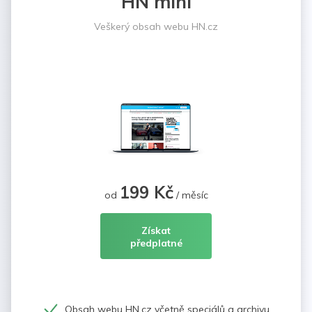
HN mini
Veškerý obsah webu HN.cz
199 Kč
od
/ měsíc
Získat
předplatné
Obsah webu HN.cz včetně speciálů a archivu