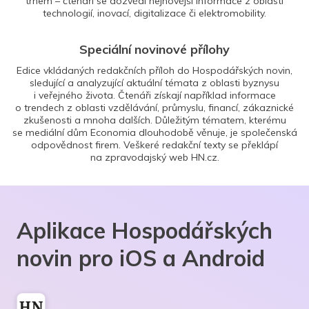
trhem – čtenáři se dozvědí nejnovější informace z oblasti
technologií, inovací, digitalizace či elektromobility.
Speciální novinové přílohy
Edice vkládaných redakčních příloh do Hospodářských novin,
sledující a analyzující aktuální témata z oblasti byznysu
i veřejného života. Čtenáři získají například informace
o trendech z oblasti vzdělávání, průmyslu, financí, zákaznické
zkušenosti a mnoha dalších. Důležitým tématem, kterému
se mediální dům Economia dlouhodobě věnuje, je společenská
odpovědnost firem. Veškeré redakční texty se překlápí
na zpravodajský web HN.cz.
Aplikace Hospodářských
novin pro iOS a Android