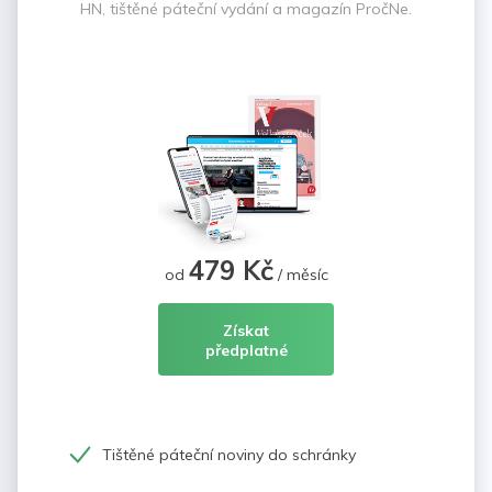
HN, tištěné páteční vydání a magazín PročNe.
479 Kč
od
/ měsíc
Získat
předplatné
Tištěné páteční noviny do schránky