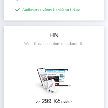
Audioverze všech článků na HN.cz
HN
Web HN.cz bez reklam a aplikace HN.
299 Kč
od
/ měsíc