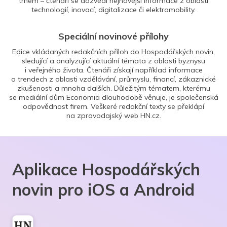
trhem – čtenáři se dozvědí nejnovější informace z oblasti
technologií, inovací, digitalizace či elektromobility.
Speciální novinové přílohy
Edice vkládaných redakčních příloh do Hospodářských novin,
sledující a analyzující aktuální témata z oblasti byznysu
i veřejného života. Čtenáři získají například informace
o trendech z oblasti vzdělávání, průmyslu, financí, zákaznické
zkušenosti a mnoha dalších. Důležitým tématem, kterému
se mediální dům Economia dlouhodobě věnuje, je společenská
odpovědnost firem. Veškeré redakční texty se překlápí
na zpravodajský web HN.cz.
Aplikace Hospodářských
novin pro iOS a Android