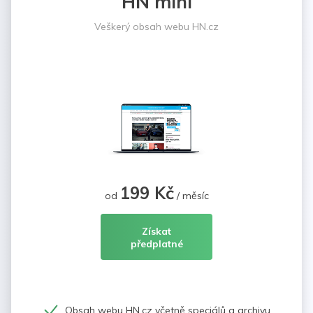
HN mini
Veškerý obsah webu HN.cz
199 Kč
od
/ měsíc
Získat
předplatné
Obsah webu HN.cz včetně speciálů a archivu