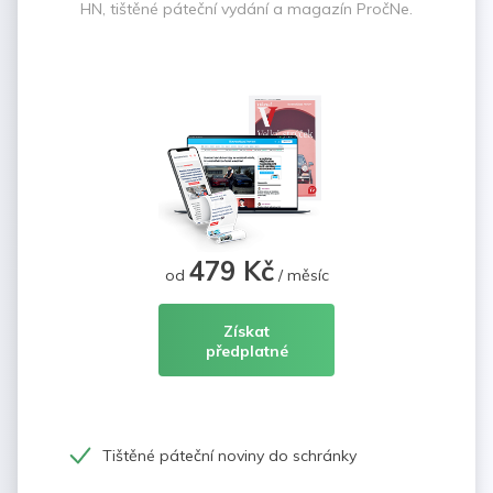
HN, tištěné páteční vydání a magazín PročNe.
479 Kč
od
/ měsíc
Získat
předplatné
Tištěné páteční noviny do schránky