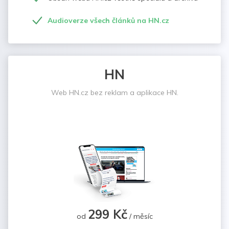
Audioverze všech článků na HN.cz
HN
Web HN.cz bez reklam a aplikace HN.
299 Kč
od
/ měsíc