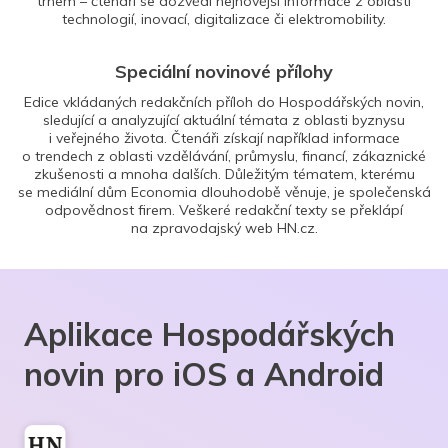
trhem – čtenáři se dozvědí nejnovější informace z oblasti
technologií, inovací, digitalizace či elektromobility.
Speciální novinové přílohy
Edice vkládaných redakčních příloh do Hospodářských novin,
sledující a analyzující aktuální témata z oblasti byznysu
i veřejného života. Čtenáři získají například informace
o trendech z oblasti vzdělávání, průmyslu, financí, zákaznické
zkušenosti a mnoha dalších. Důležitým tématem, kterému
se mediální dům Economia dlouhodobě věnuje, je společenská
odpovědnost firem. Veškeré redakční texty se překlápí
na zpravodajský web HN.cz.
Aplikace Hospodářských
novin pro iOS a Android