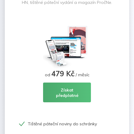
HN, tištěné páteční vydání a magazín PročNe.
479 Kč
od
/ měsíc
Získat
předplatné
Tištěné páteční noviny do schránky