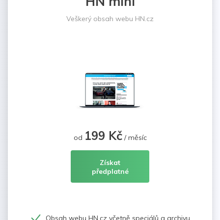
HN mini
Veškerý obsah webu HN.cz
199 Kč
od
/ měsíc
Získat
předplatné
Obsah webu HN.cz včetně speciálů a archivu