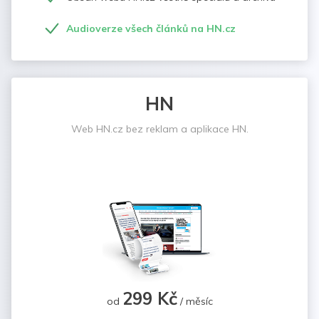
Audioverze všech článků na HN.cz
HN
Web HN.cz bez reklam a aplikace HN.
299 Kč
od
/ měsíc