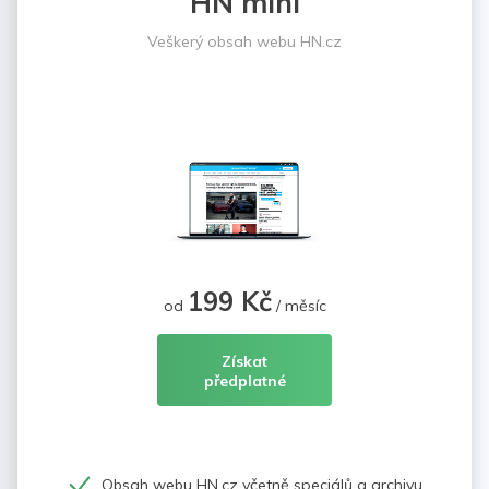
HN mini
Veškerý obsah webu HN.cz
199 Kč
od
/ měsíc
Získat
předplatné
Obsah webu HN.cz včetně speciálů a archivu