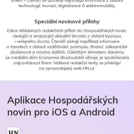
trhem – čtenáři se dozvědí nejnovější informace z oblasti
technologií, inovací, digitalizace či elektromobility.
Speciální novinové přílohy
Edice vkládaných redakčních příloh do Hospodářských novin,
sledující a analyzující aktuální témata z oblasti byznysu
i veřejného života. Čtenáři získají například informace
o trendech z oblasti vzdělávání, průmyslu, financí, zákaznické
zkušenosti a mnoha dalších. Důležitým tématem, kterému
se mediální dům Economia dlouhodobě věnuje, je společenská
odpovědnost firem. Veškeré redakční texty se překlápí
na zpravodajský web HN.cz.
Aplikace Hospodářských
novin pro iOS a Android