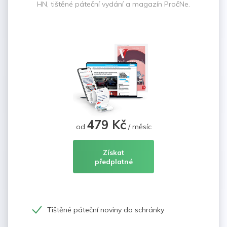
HN, tištěné páteční vydání a magazín PročNe.
479 Kč
od
/ měsíc
Získat
předplatné
Tištěné páteční noviny do schránky