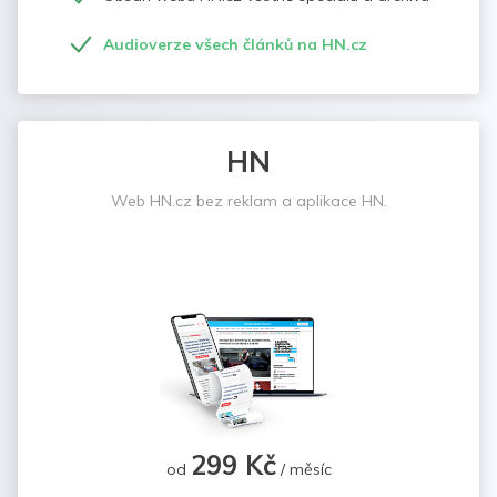
Audioverze všech článků na HN.cz
HN
Web HN.cz bez reklam a aplikace HN.
299 Kč
od
/ měsíc