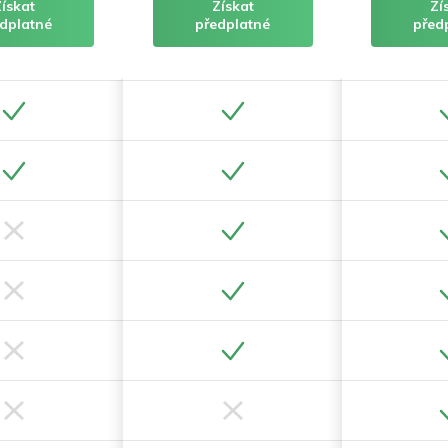
Získat
Získat
Zí
dplatné
předplatné
před