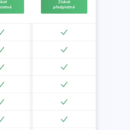
skat
Získat
platné
předplatné