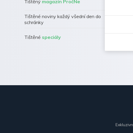
Tištěný
magazín PročNe
Tištěné noviny každý všední den do
schránky
Tištěné
speciály
Exkluziv