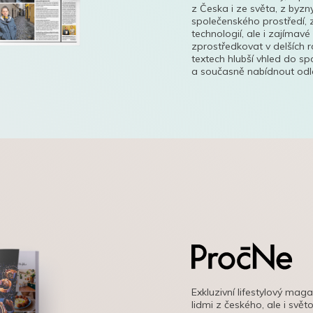
z Česka i ze světa, z byzn
společenského prostředí, z
technologií, ale i zajímavé
zprostředkovat v delších r
textech hlubší vhled do s
a současně nabídnout odle
Exkluzivní lifestylový mag
lidmi z českého, ale i svě