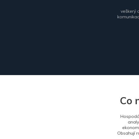
veškerý 
komunikace
Co 
Hospodář
analy
ekonomi
Obsahují r