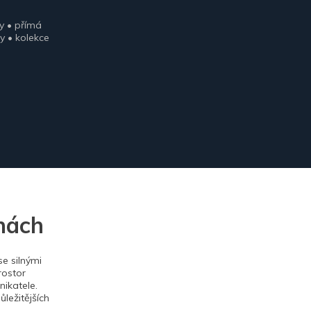
y • přímá
y • kolekce
nách
e silnými
rostor
ikatele.
ležitějších