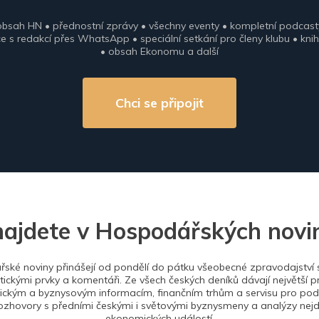
obsah HN • přednostní zprávy • všechny eventy • kompletní podcast
 s redakcí přes WhatsApp • speciální setkání pro členy klubu • knih
• obsah Ekonomu a další
Chci se připojit
najdete v Hospodářských novi
ské noviny přinášejí od pondělí do pátku všeobecné zpravodajství s
tickými prvky a komentáři. Ze všech českých deníků dávají největší p
ckým a byznysovým informacím, finančním trhům a servisu pro podn
ozhovory s předními českými i světovými byznysmeny a analýzy nejdů
ekonomických událostí.