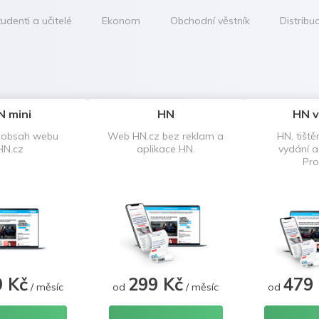
udenti a učitelé
Ekonom
Obchodní věstník
Distribu
N mini
HN
HN v
 obsah webu
Web HN.cz bez reklam a
HN, tiště
HN.cz
aplikace HN.
vydání 
Pro
9 Kč
299 Kč
479
/ měsíc
od
/ měsíc
od