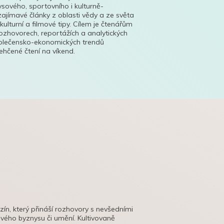
ysového, sportovního i kulturně-
ajímavé články z oblasti vědy a ze světa
 kulturní a filmové tipy. Cílem je čtenářům
ozhovorech, reportážích a analytických
polečensko-ekonomických trendů
hčené čtení na víkend.
azín, který přináší rozhovory s nevšedními
tového byznysu či umění. Kultivovaně