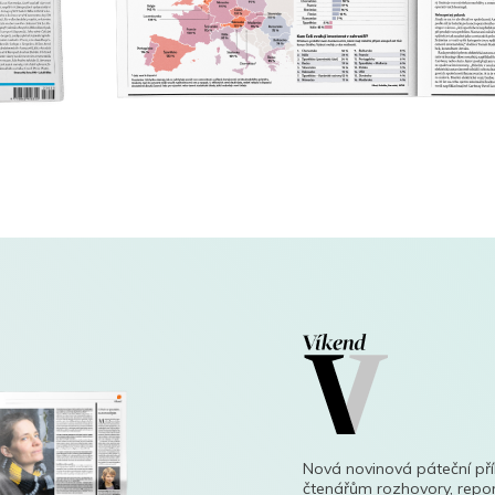
Nová novinová páteční př
čtenářům rozhovory, repor