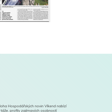
íloha Hospodářských novin Víkend nabízí
táže, profily zajímavých osobností