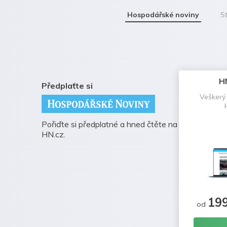
Hospodářské noviny
St
H
Předplaťte si
Veškerý
Pořiďte si předplatné a hned čtěte na
HN.cz.
19
od