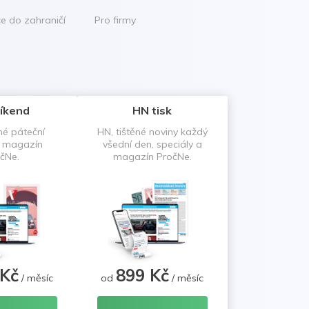
ce do zahraničí
Pro firmy
íkend
HN tisk
né páteční
HN, tištěné noviny každý
a magazín
všední den, speciály a
čNe.
magazín PročNe.
 Kč
899 Kč
/ měsíc
od
/ měsíc