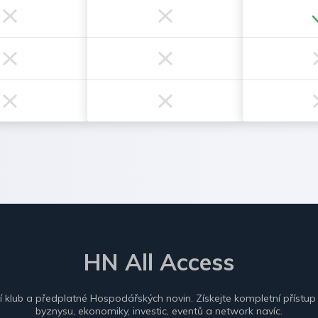
HN All Access
ní klub a předplatné Hospodářských novin. Získejte kompletní přístup
byznysu, ekonomiky, investic, eventů a network navíc.