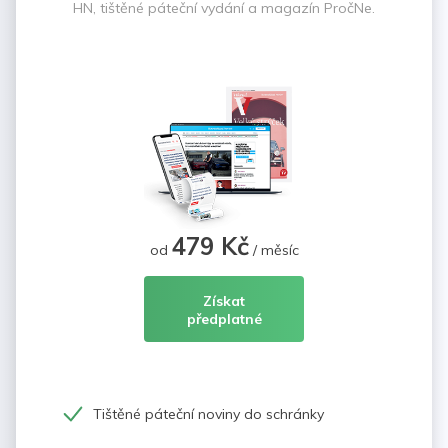
HN, tištěné páteční vydání a magazín PročNe.
479 Kč
od
/ měsíc
Získat
předplatné
Tištěné páteční noviny do schránky