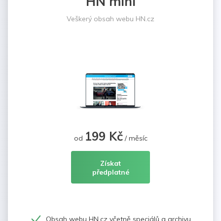
HN mini
Veškerý obsah webu HN.cz
199 Kč
od
/ měsíc
Získat
předplatné
Obsah webu HN.cz včetně speciálů a archivu