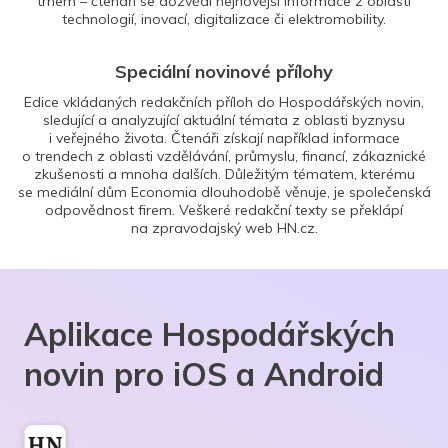
trhem – čtenáři se dozvědí nejnovější informace z oblasti
technologií, inovací, digitalizace či elektromobility.
Speciální novinové přílohy
Edice vkládaných redakčních příloh do Hospodářských novin,
sledující a analyzující aktuální témata z oblasti byznysu
i veřejného života. Čtenáři získají například informace
o trendech z oblasti vzdělávání, průmyslu, financí, zákaznické
zkušenosti a mnoha dalších. Důležitým tématem, kterému
se mediální dům Economia dlouhodobě věnuje, je společenská
odpovědnost firem. Veškeré redakční texty se překlápí
na zpravodajský web HN.cz.
Aplikace Hospodářských
novin pro iOS a Android