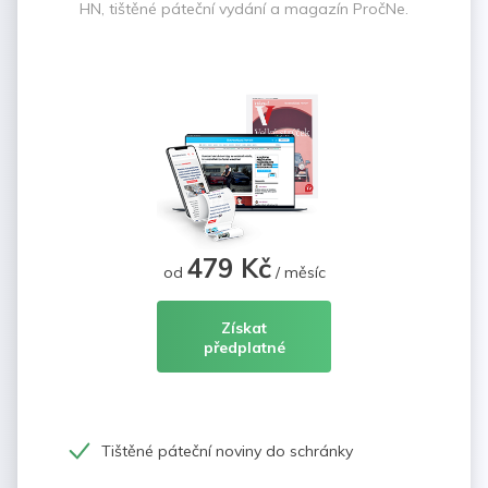
HN, tištěné páteční vydání a magazín PročNe.
479 Kč
od
/ měsíc
Získat
předplatné
Tištěné páteční noviny do schránky