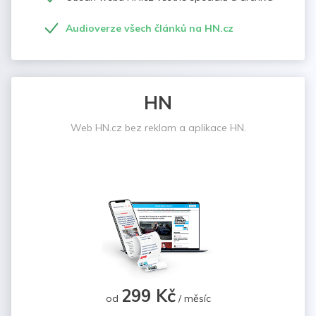
Audioverze všech článků na HN.cz
HN
Web HN.cz bez reklam a aplikace HN.
299 Kč
od
/ měsíc