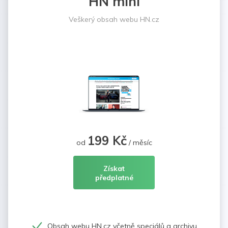
HN mini
Veškerý obsah webu HN.cz
199 Kč
od
/ měsíc
Získat
předplatné
Obsah webu HN.cz včetně speciálů a archivu