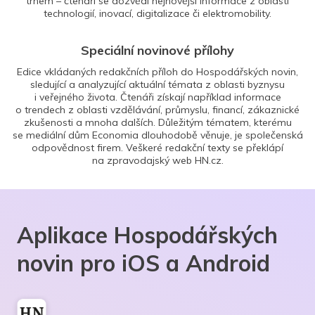
trhem – čtenáři se dozvědí nejnovější informace z oblasti
technologií, inovací, digitalizace či elektromobility.
Speciální novinové přílohy
Edice vkládaných redakčních příloh do Hospodářských novin,
sledující a analyzující aktuální témata z oblasti byznysu
i veřejného života. Čtenáři získají například informace
o trendech z oblasti vzdělávání, průmyslu, financí, zákaznické
zkušenosti a mnoha dalších. Důležitým tématem, kterému
se mediální dům Economia dlouhodobě věnuje, je společenská
odpovědnost firem. Veškeré redakční texty se překlápí
na zpravodajský web HN.cz.
Aplikace Hospodářských
novin pro iOS a Android