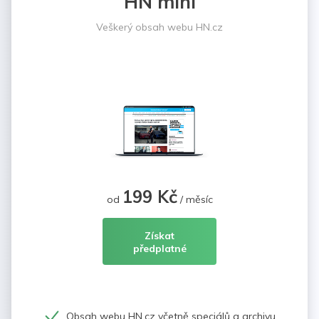
HN mini
Veškerý obsah webu HN.cz
199 Kč
od
/ měsíc
Získat
předplatné
Obsah webu HN.cz včetně speciálů a archivu