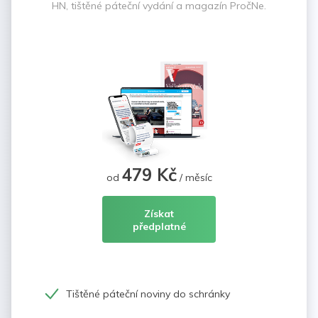
HN, tištěné páteční vydání a magazín PročNe.
479 Kč
od
/ měsíc
Získat
předplatné
Tištěné páteční noviny do schránky