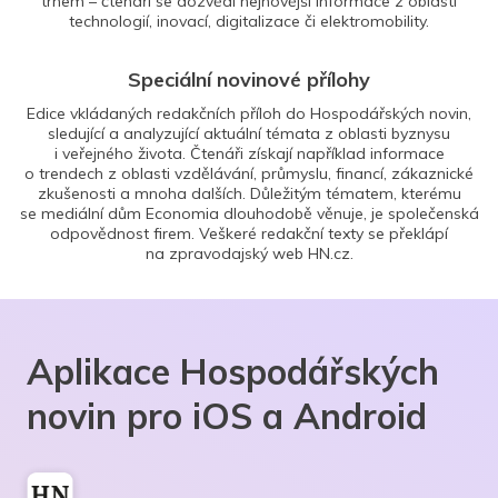
trhem – čtenáři se dozvědí nejnovější informace z oblasti
technologií, inovací, digitalizace či elektromobility.
Speciální novinové přílohy
Edice vkládaných redakčních příloh do Hospodářských novin,
sledující a analyzující aktuální témata z oblasti byznysu
i veřejného života. Čtenáři získají například informace
o trendech z oblasti vzdělávání, průmyslu, financí, zákaznické
zkušenosti a mnoha dalších. Důležitým tématem, kterému
se mediální dům Economia dlouhodobě věnuje, je společenská
odpovědnost firem. Veškeré redakční texty se překlápí
na zpravodajský web HN.cz.
Aplikace Hospodářských
novin pro iOS a Android