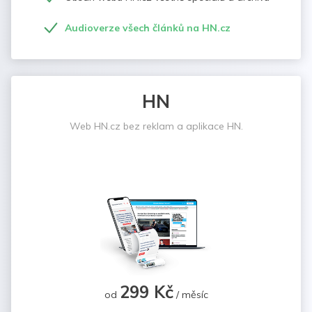
Audioverze všech článků na HN.cz
HN
Web HN.cz bez reklam a aplikace HN.
299 Kč
od
/ měsíc