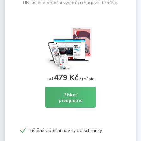
HN, tištěné páteční vydání a magazín PročNe.
479 Kč
od
/ měsíc
Získat
předplatné
Tištěné páteční noviny do schránky