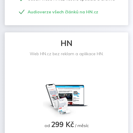
Audioverze všech článků na HN.cz
HN
Web HN.cz bez reklam a aplikace HN.
299 Kč
od
/ měsíc