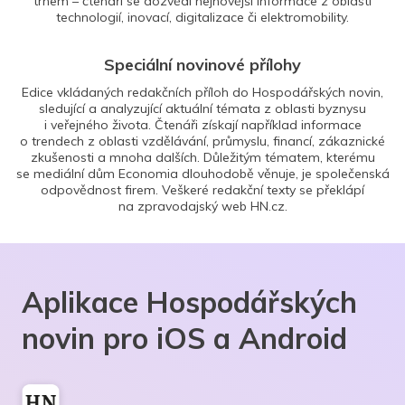
trhem – čtenáři se dozvědí nejnovější informace z oblasti
technologií, inovací, digitalizace či elektromobility.
Speciální novinové přílohy
Edice vkládaných redakčních příloh do Hospodářských novin,
sledující a analyzující aktuální témata z oblasti byznysu
i veřejného života. Čtenáři získají například informace
o trendech z oblasti vzdělávání, průmyslu, financí, zákaznické
zkušenosti a mnoha dalších. Důležitým tématem, kterému
se mediální dům Economia dlouhodobě věnuje, je společenská
odpovědnost firem. Veškeré redakční texty se překlápí
na zpravodajský web HN.cz.
Aplikace Hospodářských
novin pro iOS a Android