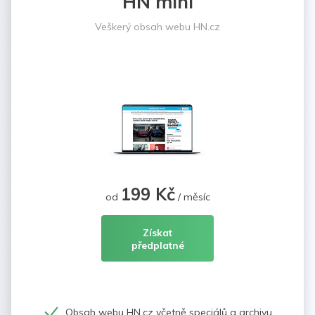
HN mini
Veškerý obsah webu HN.cz
199 Kč
od
/ měsíc
Získat
předplatné
Obsah webu HN.cz včetně speciálů a archivu