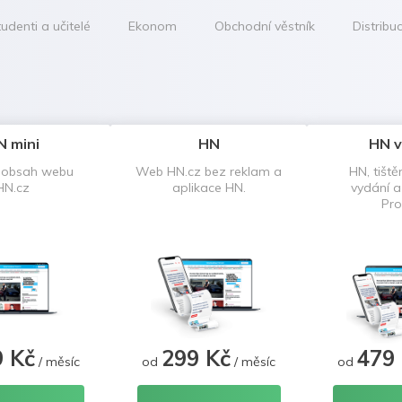
udenti a učitelé
Ekonom
Obchodní věstník
Distribu
N mini
HN
HN v
 obsah webu
Web HN.cz bez reklam a
HN, tiště
HN.cz
aplikace HN.
vydání 
Pro
9 Kč
299 Kč
479
/ měsíc
od
/ měsíc
od