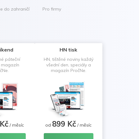
ce do zahraničí
Pro firmy
íkend
HN tisk
né páteční
HN, tištěné noviny každý
a magazín
všední den, speciály a
čNe.
magazín PročNe.
 Kč
899 Kč
/ měsíc
od
/ měsíc