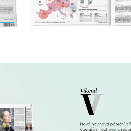
Nová novinová páteční př
čtenářům rozhovory, repor