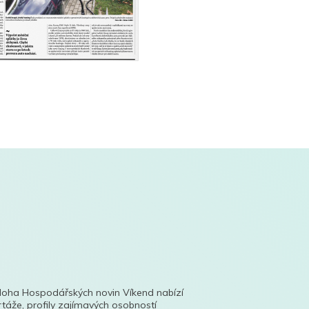
íloha Hospodářských novin Víkend nabízí
táže, profily zajímavých osobností