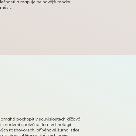
olečnosti a mapuje nejnovější módní
 měsíc.
pomáhá pochopit v souvislostech klíčová
, moderní společnosti a technologií
lových rozhovorech, příběhové žurnalistice
tu. Speciál Hospodářských novin