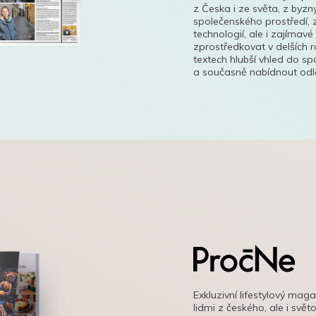
z Česka i ze světa, z byzn
společenského prostředí, z
technologií, ale i zajímavé
zprostředkovat v delších r
textech hlubší vhled do s
a současně nabídnout odle
Exkluzivní lifestylový mag
lidmi z českého, ale i svě