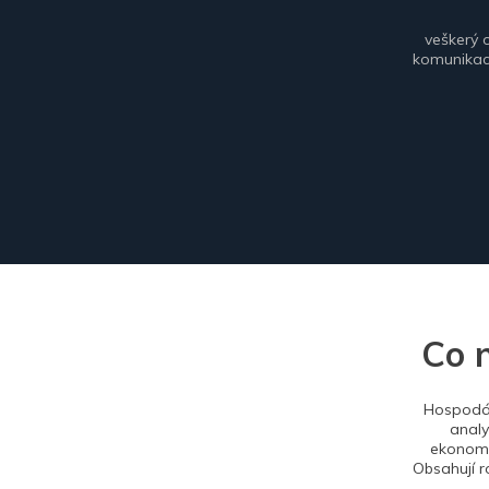
veškerý 
komunikace
Co 
Hospodář
analy
ekonomi
Obsahují r