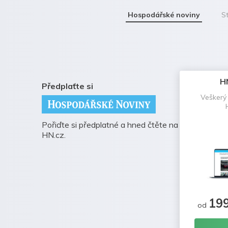
Hospodářské noviny
St
H
Předplaťte si
Veškerý
Pořiďte si předplatné a hned čtěte na
HN.cz.
19
od