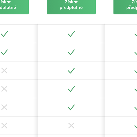
Získat
Získat
Zí
dplatné
předplatné
před