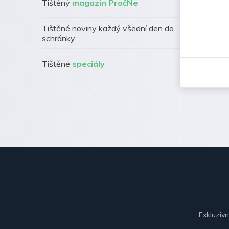
Tištěný
magazín PročNe
Tištěné noviny každý všední den do
schránky
Tištěné
speciály
Exkluziv