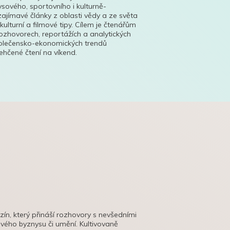
ysového, sportovního i kulturně-
ajímavé články z oblasti vědy a ze světa
 kulturní a filmové tipy. Cílem je čtenářům
ozhovorech, reportážích a analytických
polečensko-ekonomických trendů
hčené čtení na víkend.
azín, který přináší rozhovory s nevšedními
tového byznysu či umění. Kultivovaně