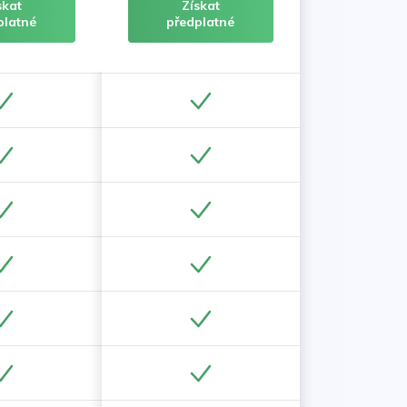
skat
Získat
platné
předplatné