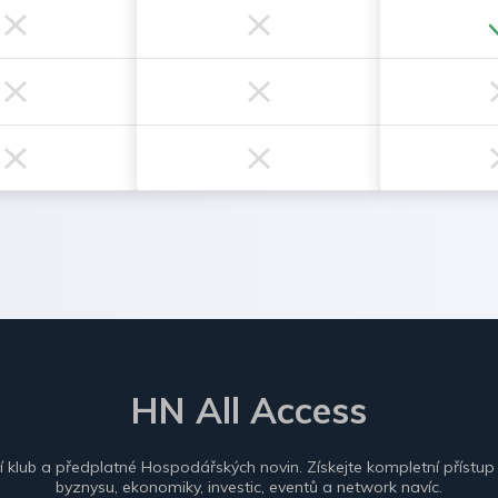
HN All Access
ní klub a předplatné Hospodářských novin. Získejte kompletní přístup
byznysu, ekonomiky, investic, eventů a network navíc.