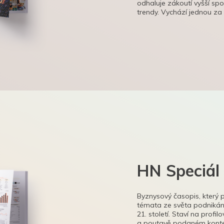
odhaluje zákoutí vyšší sp
trendy. Vychází jednou za
HN Speciál
Byznysový časopis, který 
témata ze světa podnikání
21. století. Staví na profi
a poutavě podaném kontex