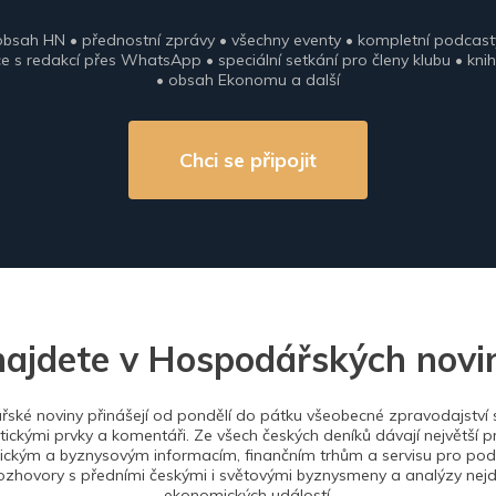
obsah HN • přednostní zprávy • všechny eventy • kompletní podcast
 s redakcí přes WhatsApp • speciální setkání pro členy klubu • knih
• obsah Ekonomu a další
Chci se připojit
najdete v Hospodářských novi
ské noviny přinášejí od pondělí do pátku všeobecné zpravodajství s
tickými prvky a komentáři. Ze všech českých deníků dávají největší p
ckým a byznysovým informacím, finančním trhům a servisu pro podn
ozhovory s předními českými i světovými byznysmeny a analýzy nejdů
ekonomických událostí.