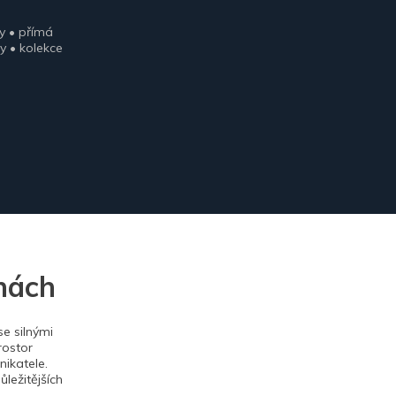
y • přímá
y • kolekce
nách
e silnými
rostor
ikatele.
ležitějších