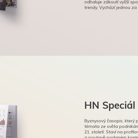
odhaluje zákoutí vyšší sp
trendy. Vychází jednou za
HN Speciál
Byznysový časopis, který 
témata ze světa podnikání
21. století. Staví na profi
a poutavě podaném kontex