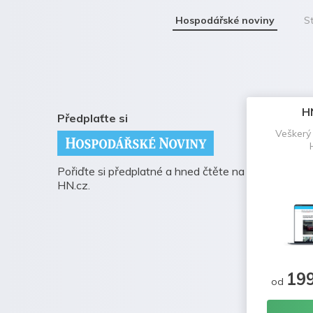
Hospodářské noviny
St
H
Předplaťte si
Veškerý
Pořiďte si předplatné a hned čtěte na
HN.cz.
19
od