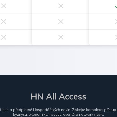
HN All Access
ní klub a předplatné Hospodářských novin. Získejte kompletní přístup
byznysu, ekonomiky, investic, eventů a network navíc.