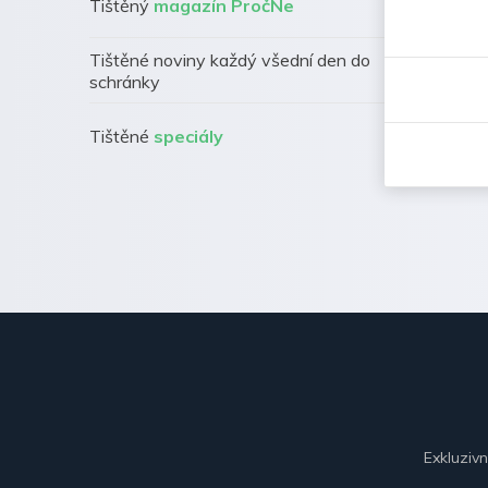
Tištěný
magazín PročNe
Tištěné noviny každý všední den do
schránky
Tištěné
speciály
Exkluziv