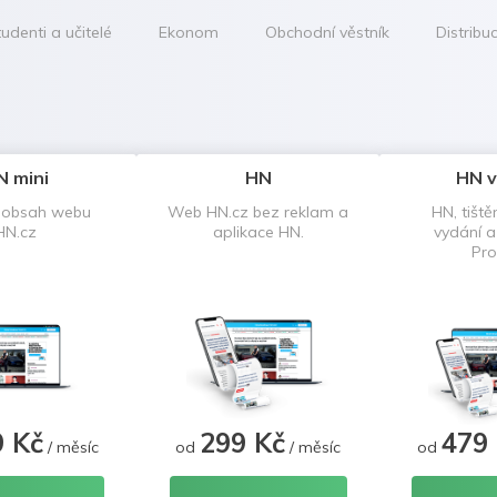
udenti a učitelé
Ekonom
Obchodní věstník
Distribu
N mini
HN
HN v
 obsah webu
Web HN.cz bez reklam a
HN, tiště
HN.cz
aplikace HN.
vydání 
Pro
9 Kč
299 Kč
479
/ měsíc
od
/ měsíc
od