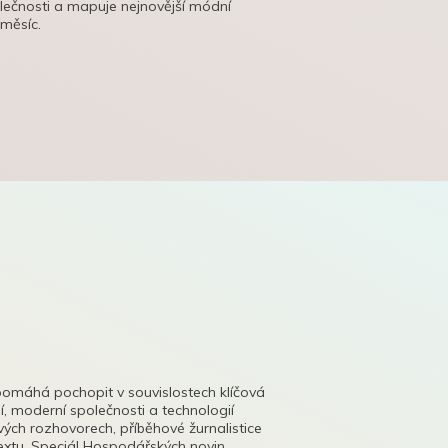
olečnosti a mapuje nejnovější módní
 měsíc.
pomáhá pochopit v souvislostech klíčová
, moderní společnosti a technologií
lových rozhovorech, příběhové žurnalistice
tu. Speciál Hospodářských novin