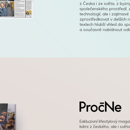
z Česka i ze světa, z byzn
společenského prostředí, z
technologií, ale i zajímavé
zprostředkovat v delších r
textech hlubší vhled do s
a současně nabídnout odle
Exkluzivní lifestylový mag
lidmi z českého, ale i svě