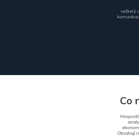
veškerý 
komunikace
Co 
Hospodář
analy
ekonomi
Obsahují r