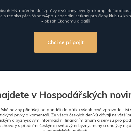
obsah HN • přednostní zprávy • všechny eventy • kompletní podcast
 s redakcí přes WhatsApp • speciální setkání pro členy klubu • knih
• obsah Ekonomu a další
Chci se připojit
najdete v Hospodářských novi
ské noviny přinášejí od pondělí do pátku všeobecné zpravodajství s
tickými prvky a komentáři. Ze všech českých deníků dávají největší p
ckým a byznysovým informacím, finančním trhům a servisu pro podn
ozhovory s předními českými i světovými byznysmeny a analýzy nejdů
ekonomických událostí.