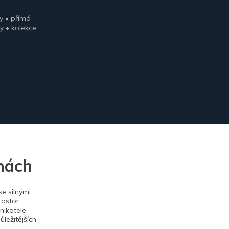
y • přímá
y • kolekce
nách
e silnými
rostor
ikatele.
ležitějších