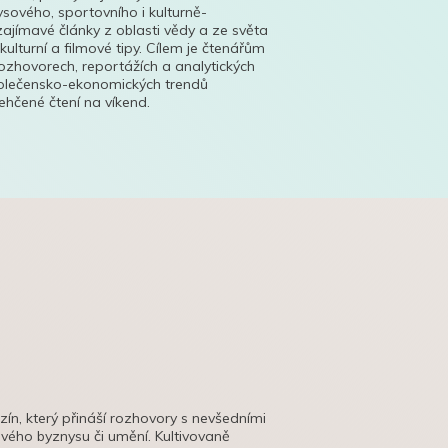
ysového, sportovního i kulturně-
ajímavé články z oblasti vědy a ze světa
 kulturní a filmové tipy. Cílem je čtenářům
ozhovorech, reportážích a analytických
polečensko-ekonomických trendů
hčené čtení na víkend.
azín, který přináší rozhovory s nevšedními
tového byznysu či umění. Kultivovaně