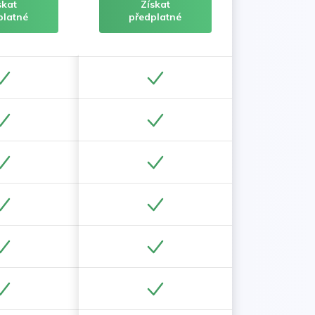
skat
Získat
platné
předplatné