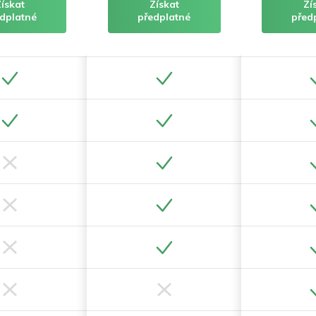
Získat
Získat
Zí
dplatné
předplatné
před