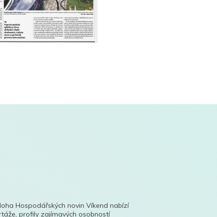
íloha Hospodářských novin Víkend nabízí
táže, profily zajímavých osobností