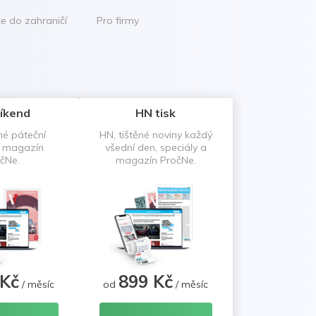
ce do zahraničí
Pro firmy
íkend
HN tisk
né páteční
HN, tištěné noviny každý
a magazín
všední den, speciály a
čNe.
magazín PročNe.
 Kč
899 Kč
/ měsíc
od
/ měsíc