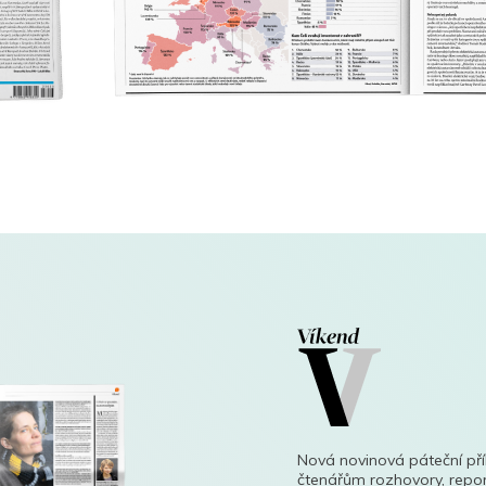
Nová novinová páteční př
čtenářům rozhovory, repor