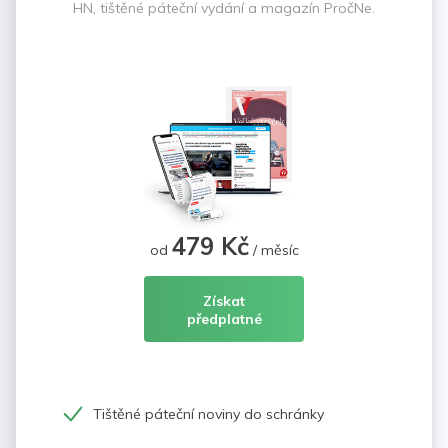
HN, tištěné páteční vydání a magazín PročNe.
479 Kč
od
/ měsíc
Získat
předplatné
Tištěné páteční noviny do schránky