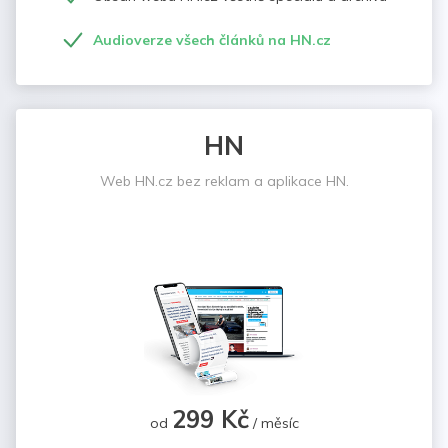
Audioverze všech článků na HN.cz
HN
Web HN.cz bez reklam a aplikace HN.
299 Kč
od
/ měsíc