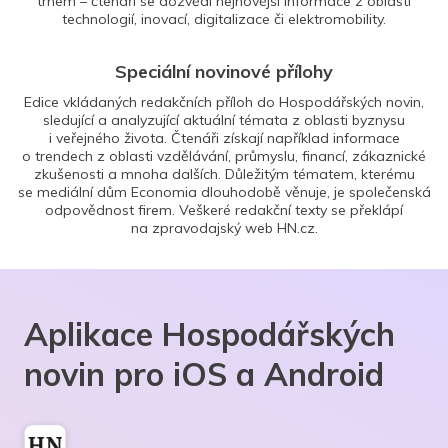
trhem – čtenáři se dozvědí nejnovější informace z oblasti
technologií, inovací, digitalizace či elektromobility.
Speciální novinové přílohy
Edice vkládaných redakčních příloh do Hospodářských novin,
sledující a analyzující aktuální témata z oblasti byznysu
i veřejného života. Čtenáři získají například informace
o trendech z oblasti vzdělávání, průmyslu, financí, zákaznické
zkušenosti a mnoha dalších. Důležitým tématem, kterému
se mediální dům Economia dlouhodobě věnuje, je společenská
odpovědnost firem. Veškeré redakční texty se překlápí
na zpravodajský web HN.cz.
Aplikace Hospodářských
novin pro iOS a Android