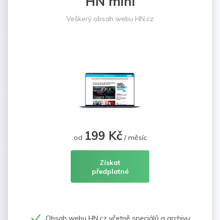
HN mini
Veškerý obsah webu HN.cz
199 Kč
od
/ měsíc
Získat
předplatné
Obsah webu HN.cz včetně speciálů a archivu