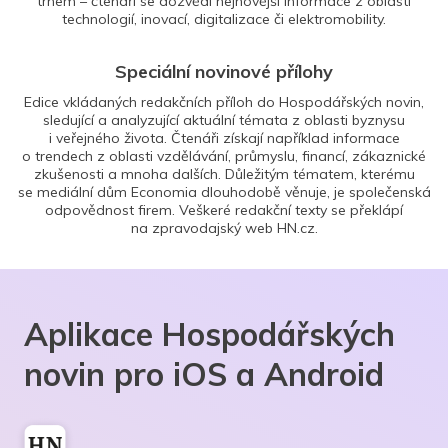
trhem – čtenáři se dozvědí nejnovější informace z oblasti
technologií, inovací, digitalizace či elektromobility.
Speciální novinové přílohy
Edice vkládaných redakčních příloh do Hospodářských novin,
sledující a analyzující aktuální témata z oblasti byznysu
i veřejného života. Čtenáři získají například informace
o trendech z oblasti vzdělávání, průmyslu, financí, zákaznické
zkušenosti a mnoha dalších. Důležitým tématem, kterému
se mediální dům Economia dlouhodobě věnuje, je společenská
odpovědnost firem. Veškeré redakční texty se překlápí
na zpravodajský web HN.cz.
Aplikace Hospodářských
novin pro iOS a Android