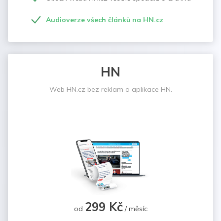
Audioverze všech článků na HN.cz
HN
Web HN.cz bez reklam a aplikace HN.
299 Kč
od
/ měsíc