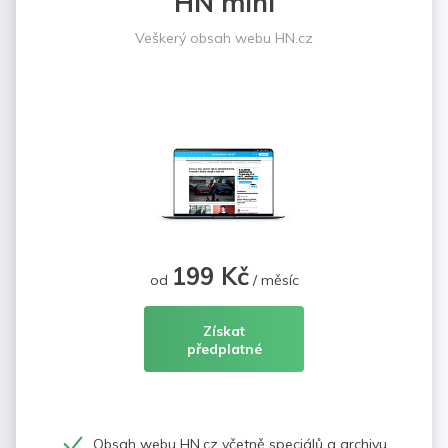
HN mini
Veškerý obsah webu HN.cz
199 Kč
od
/ měsíc
Získat
předplatné
Obsah webu HN.cz včetně speciálů a archivu