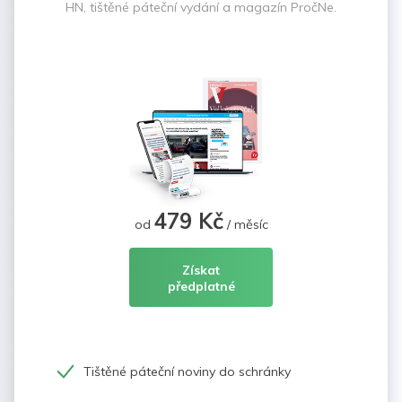
HN, tištěné páteční vydání a magazín PročNe.
479 Kč
od
/ měsíc
Získat
předplatné
Tištěné páteční noviny do schránky