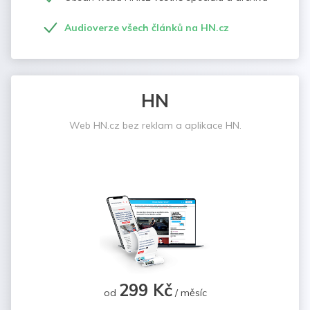
Audioverze všech článků na HN.cz
HN
Web HN.cz bez reklam a aplikace HN.
299 Kč
od
/ měsíc