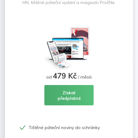
HN, tištěné páteční vydání a magazín PročNe.
479 Kč
od
/ měsíc
Získat
předplatné
Tištěné páteční noviny do schránky