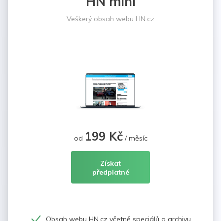
HN mini
Veškerý obsah webu HN.cz
199 Kč
od
/ měsíc
Získat
předplatné
Obsah webu HN.cz včetně speciálů a archivu