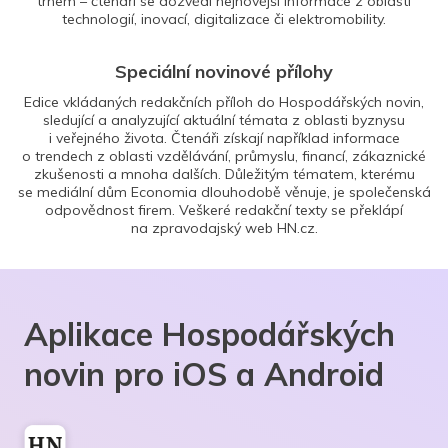
trhem – čtenáři se dozvědí nejnovější informace z oblasti
technologií, inovací, digitalizace či elektromobility.
Speciální novinové přílohy
Edice vkládaných redakčních příloh do Hospodářských novin,
sledující a analyzující aktuální témata z oblasti byznysu
i veřejného života. Čtenáři získají například informace
o trendech z oblasti vzdělávání, průmyslu, financí, zákaznické
zkušenosti a mnoha dalších. Důležitým tématem, kterému
se mediální dům Economia dlouhodobě věnuje, je společenská
odpovědnost firem. Veškeré redakční texty se překlápí
na zpravodajský web HN.cz.
Aplikace Hospodářských
novin pro iOS a Android