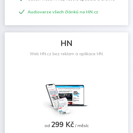
Audioverze všech článků na HN.cz
HN
Web HN.cz bez reklam a aplikace HN.
299 Kč
od
/ měsíc