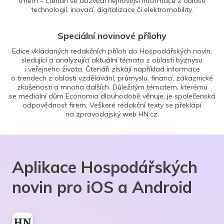
trhem – čtenáři se dozvědí nejnovější informace z oblasti
technologií, inovací, digitalizace či elektromobility.
Speciální novinové přílohy
Edice vkládaných redakčních příloh do Hospodářských novin,
sledující a analyzující aktuální témata z oblasti byznysu
i veřejného života. Čtenáři získají například informace
o trendech z oblasti vzdělávání, průmyslu, financí, zákaznické
zkušenosti a mnoha dalších. Důležitým tématem, kterému
se mediální dům Economia dlouhodobě věnuje, je společenská
odpovědnost firem. Veškeré redakční texty se překlápí
na zpravodajský web HN.cz.
Aplikace Hospodářských
novin pro iOS a Android