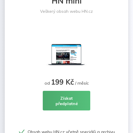
HN mini
Veškerý obsah webu HN.cz
199 Kč
od
/ měsíc
Získat
předplatné
Obsah webu HN.cz včetně speciálů a archivu