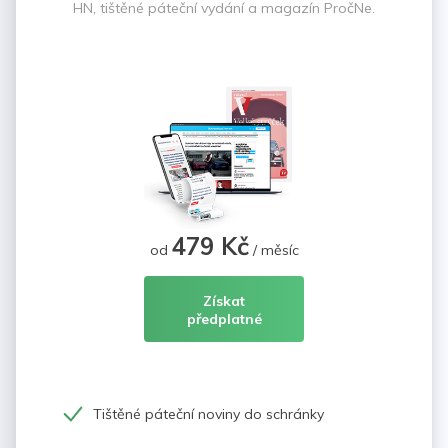
HN, tištěné páteční vydání a magazín PročNe.
479 Kč
od
/ měsíc
Získat
předplatné
Tištěné páteční noviny do schránky