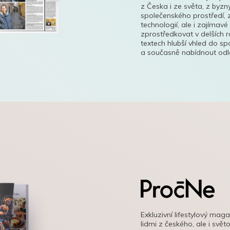
z Česka i ze světa, z byzn
společenského prostředí, z
technologií, ale i zajímavé
zprostředkovat v delších r
textech hlubší vhled do s
a současně nabídnout odle
Exkluzivní lifestylový mag
lidmi z českého, ale i svě