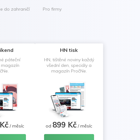
ce do zahraničí
Pro firmy
íkend
HN tisk
né páteční
HN, tištěné noviny každý
a magazín
všední den, speciály a
čNe.
magazín PročNe.
 Kč
899 Kč
/ měsíc
od
/ měsíc