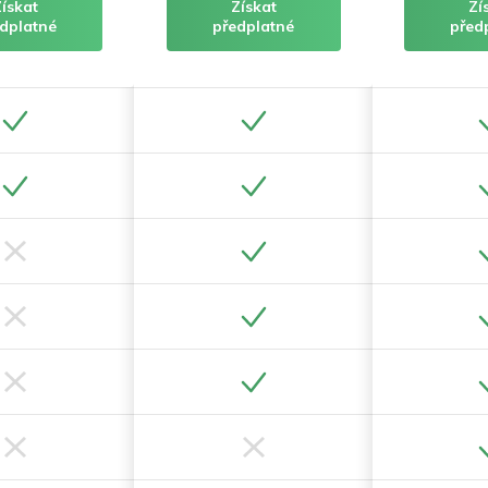
Získat
Získat
Zí
dplatné
předplatné
před