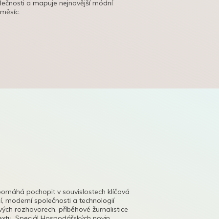
olečnosti a mapuje nejnovější módní
 měsíc.
pomáhá pochopit v souvislostech klíčová
, moderní společnosti a technologií
lových rozhovorech, příběhové žurnalistice
tu. Speciál Hospodářských novin