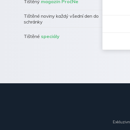
Tištěný
magazín PročNe
Tištěné noviny každý všední den do
schránky
Tištěné
speciály
Exkluziv