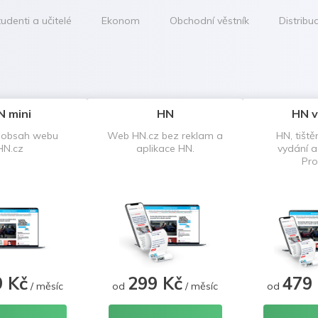
udenti a učitelé
Ekonom
Obchodní věstník
Distribu
N mini
HN
HN v
 obsah webu
Web HN.cz bez reklam a
HN, tiště
HN.cz
aplikace HN.
vydání 
Pro
9 Kč
299 Kč
479
/ měsíc
od
/ měsíc
od