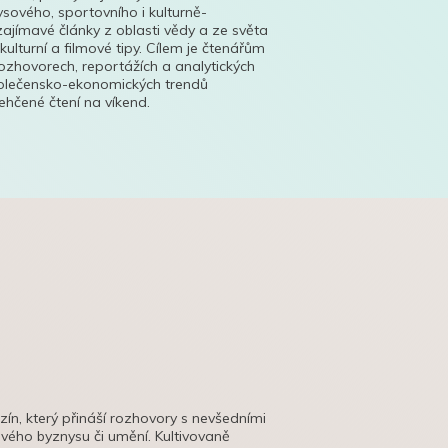
ysového, sportovního i kulturně-
ajímavé články z oblasti vědy a ze světa
 kulturní a filmové tipy. Cílem je čtenářům
ozhovorech, reportážích a analytických
polečensko-ekonomických trendů
hčené čtení na víkend.
azín, který přináší rozhovory s nevšedními
tového byznysu či umění. Kultivovaně