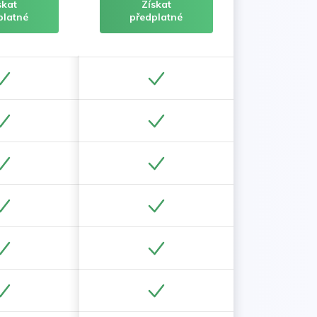
skat
Získat
platné
předplatné