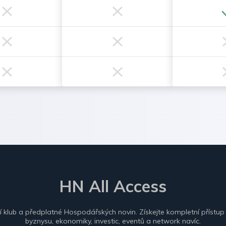
HN All Access
ní klub a předplatné Hospodářských novin. Získejte kompletní přístup
byznysu, ekonomiky, investic, eventů a network navíc.