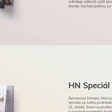
odhaluje zákoutí vyšší sp
trendy. Vychází jednou za
HN Speciál
Byznysový časopis, který 
témata ze světa podnikání
21. století. Staví na profi
a poutavě podaném kontex