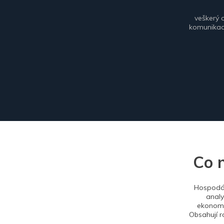
veškerý 
komunikace
Co 
Hospodář
analy
ekonomi
Obsahují r