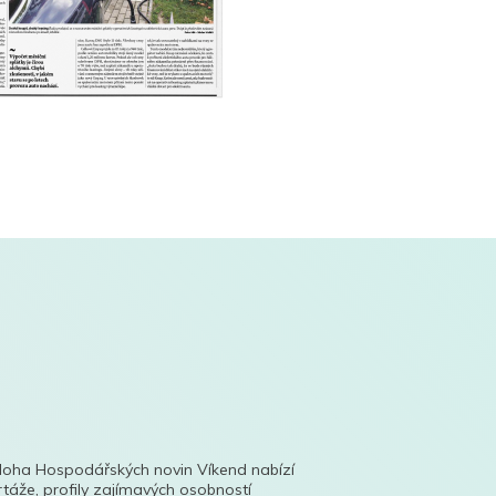
íloha Hospodářských novin Víkend nabízí
táže, profily zajímavých osobností