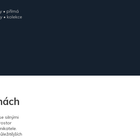
y • přímá
y • kolekce
nách
e silnými
rostor
ikatele.
ležitějších