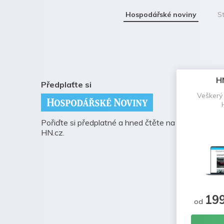
Hospodářské noviny
St
H
Předplaťte si
Veškerý
Pořiďte si předplatné a hned čtěte na
HN.cz.
19
od