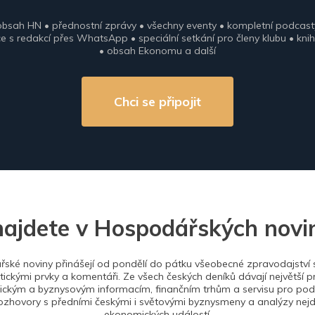
obsah HN • přednostní zprávy • všechny eventy • kompletní podcast
 s redakcí přes WhatsApp • speciální setkání pro členy klubu • knih
• obsah Ekonomu a další
Chci se připojit
najdete v Hospodářských novi
ské noviny přinášejí od pondělí do pátku všeobecné zpravodajství s
tickými prvky a komentáři. Ze všech českých deníků dávají největší p
ckým a byznysovým informacím, finančním trhům a servisu pro podn
ozhovory s předními českými i světovými byznysmeny a analýzy nejdů
ekonomických událostí.