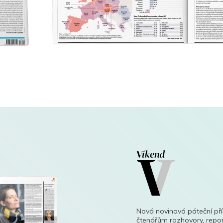
Nová novinová páteční př
čtenářům rozhovory, repor