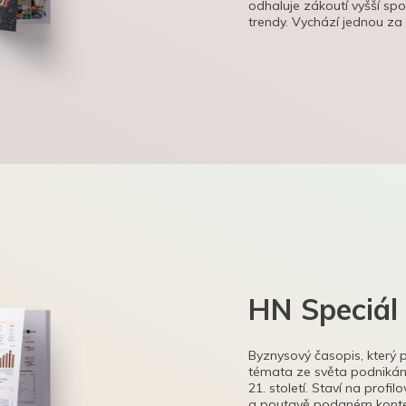
odhaluje zákoutí vyšší sp
trendy. Vychází jednou za
HN Speciál
Byznysový časopis, který 
témata ze světa podnikání
21. století. Staví na profi
a poutavě podaném kontex