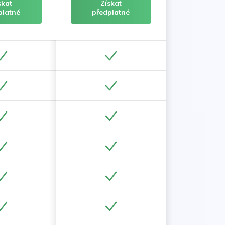
skat
Získat
platné
předplatné