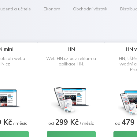
udenti a učitelé
Ekonom
Obchodní věstník
Distribu
N mini
HN
HN v
 obsah webu
Web HN.cz bez reklam a
HN, tiště
HN.cz
aplikace HN.
vydání 
Pro
9 Kč
299 Kč
479
/ měsíc
od
/ měsíc
od