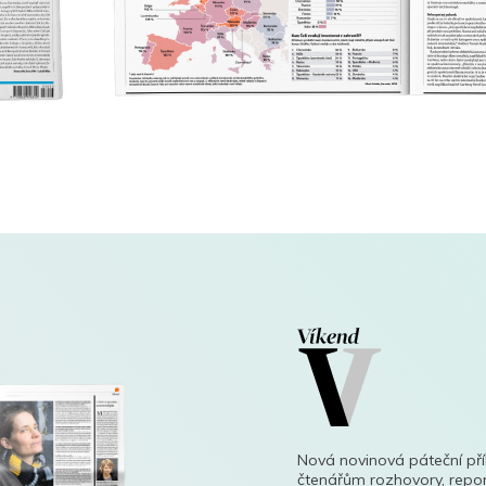
Nová novinová páteční př
čtenářům rozhovory, repor