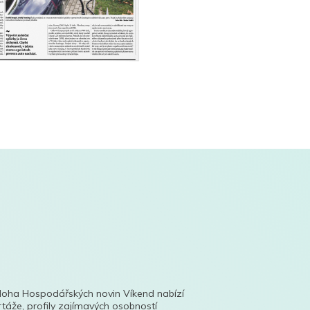
íloha Hospodářských novin Víkend nabízí
táže, profily zajímavých osobností