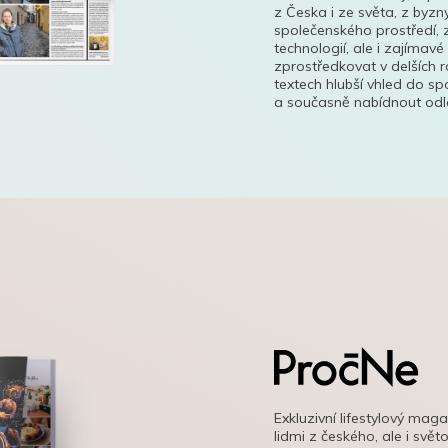
z Česka i ze světa, z byzn
společenského prostředí, z
technologií, ale i zajímavé
zprostředkovat v delších r
textech hlubší vhled do s
a současně nabídnout odle
Exkluzivní lifestylový mag
lidmi z českého, ale i svě