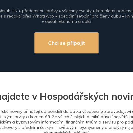
obsah HN • přednostní zprávy • všechny eventy • kompletní podcast
 s redakcí přes WhatsApp • speciální setkání pro členy klubu • knih
• obsah Ekonomu a další
Chci se připojit
najdete v Hospodářských novi
ské noviny přinášejí od pondělí do pátku všeobecné zpravodajství s
tickými prvky a komentáři. Ze všech českých deníků dávají největší p
ckým a byznysovým informacím, finančním trhům a servisu pro podn
ozhovory s předními českými i světovými byznysmeny a analýzy nejdů
ekonomických událostí.