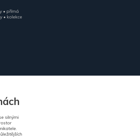
y • přímá
y • kolekce
nách
e silnými
rostor
ikatele.
ležitějších