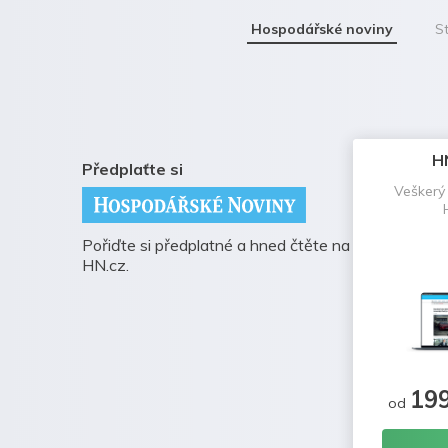
Hospodářské noviny
St
H
Předplaťte si
Veškerý
Pořiďte si předplatné a hned čtěte na
HN.cz.
19
od