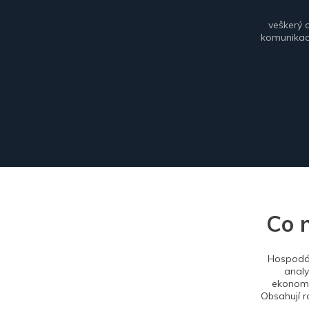
veškerý 
komunikace
Co 
Hospodář
analy
ekonomi
Obsahují r