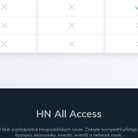
HN All Access
ní klub a předplatné Hospodářských novin. Získejte kompletní přístup
byznysu, ekonomiky, investic, eventů a network navíc.