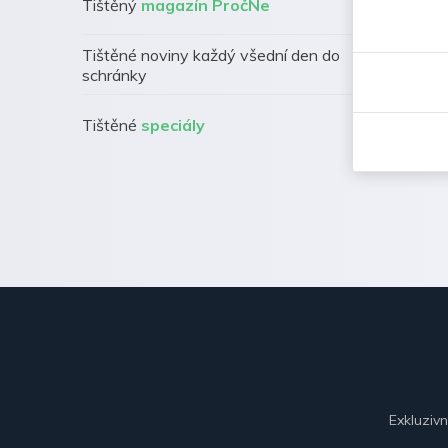
Tištěný
magazín PročNe
Tištěné noviny každý všední den do
schránky
Tištěné
speciály
Exkluziv