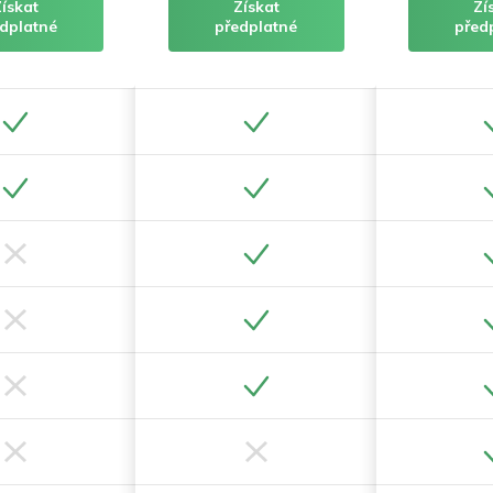
Získat
Získat
Zí
dplatné
předplatné
před