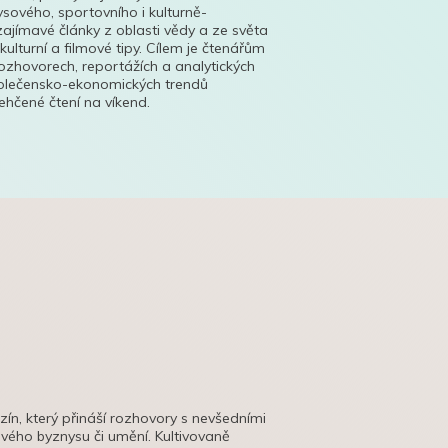
ysového, sportovního i kulturně-
ajímavé články z oblasti vědy a ze světa
 kulturní a filmové tipy. Cílem je čtenářům
ozhovorech, reportážích a analytických
polečensko-ekonomických trendů
hčené čtení na víkend.
azín, který přináší rozhovory s nevšedními
tového byznysu či umění. Kultivovaně