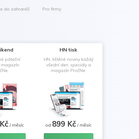
ce do zahraničí
Pro firmy
íkend
HN tisk
né páteční
HN, tištěné noviny každý
a magazín
všední den, speciály a
čNe.
magazín PročNe.
 Kč
899 Kč
/ měsíc
od
/ měsíc