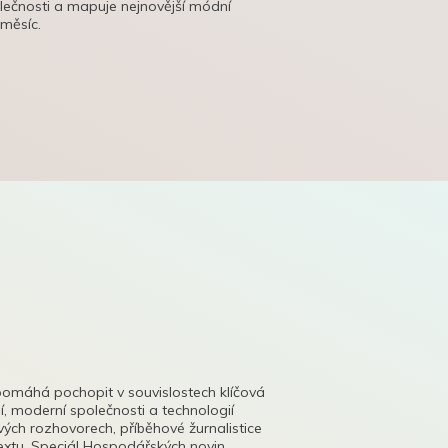
olečnosti a mapuje nejnovější módní
 měsíc.
pomáhá pochopit v souvislostech klíčová
, moderní společnosti a technologií
lových rozhovorech, příběhové žurnalistice
tu. Speciál Hospodářských novin