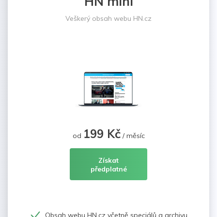
HN mini
Veškerý obsah webu HN.cz
199 Kč
od
/ měsíc
Získat
předplatné
Obsah webu HN.cz včetně speciálů a archivu