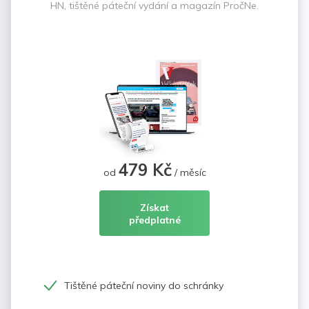
HN, tištěné páteční vydání a magazín PročNe.
479 Kč
od
/ měsíc
Získat
předplatné
Tištěné páteční noviny do schránky