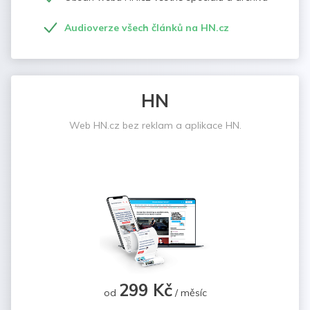
Audioverze všech článků na HN.cz
HN
Web HN.cz bez reklam a aplikace HN.
299 Kč
od
/ měsíc