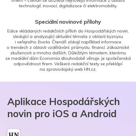
trhem – čtenáři se dozvědí nejnovější informace z oblasti
technologií, inovací, digitalizace či elektromobility.
Speciální novinové přílohy
Edice vkládaných redakčních příloh do Hospodářských novin,
sledující a analyzující aktuální témata z oblasti byznysu
i veřejného života. Čtenáři získají například informace
o trendech z oblasti vzdělávání, průmyslu, financí, zákaznické
zkušenosti a mnoha dalších. Důležitým tématem, kterému
se mediální dům Economia dlouhodobě věnuje, je společenská
odpovědnost firem. Veškeré redakční texty se překlápí
na zpravodajský web HN.cz.
Aplikace Hospodářských
novin pro iOS a Android