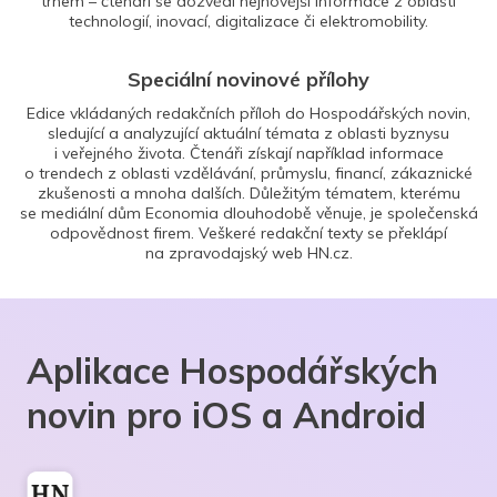
trhem – čtenáři se dozvědí nejnovější informace z oblasti
technologií, inovací, digitalizace či elektromobility.
Speciální novinové přílohy
Edice vkládaných redakčních příloh do Hospodářských novin,
sledující a analyzující aktuální témata z oblasti byznysu
i veřejného života. Čtenáři získají například informace
o trendech z oblasti vzdělávání, průmyslu, financí, zákaznické
zkušenosti a mnoha dalších. Důležitým tématem, kterému
se mediální dům Economia dlouhodobě věnuje, je společenská
odpovědnost firem. Veškeré redakční texty se překlápí
na zpravodajský web HN.cz.
Aplikace Hospodářských
novin pro iOS a Android