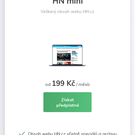
HN mini
Veškerý obsah webu HN.cz
199 Kč
od
/ měsíc
Získat
předplatné
Obsah webu HN.cz včetně speciálů a archivu