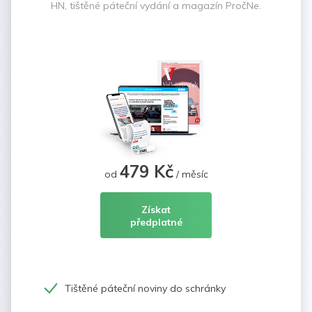
HN, tištěné páteční vydání a magazín PročNe.
479 Kč
od
/ měsíc
Získat
předplatné
Tištěné páteční noviny do schránky