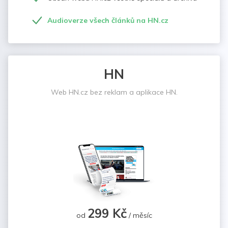
Audioverze všech článků na HN.cz
HN
Web HN.cz bez reklam a aplikace HN.
299 Kč
od
/ měsíc