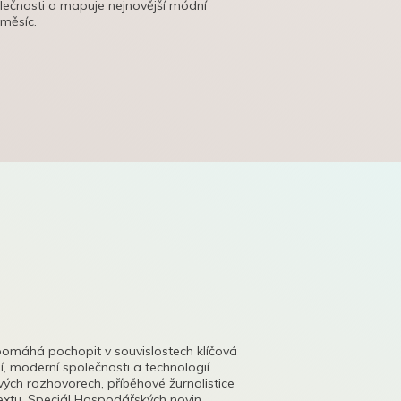
olečnosti a mapuje nejnovější módní
 měsíc.
pomáhá pochopit v souvislostech klíčová
, moderní společnosti a technologií
lových rozhovorech, příběhové žurnalistice
tu. Speciál Hospodářských novin