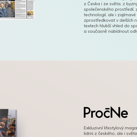
z Česka i ze světa, z byzn
společenského prostředí, z
technologií, ale i zajímavé
zprostředkovat v delších r
textech hlubší vhled do s
a současně nabídnout odle
Exkluzivní lifestylový mag
lidmi z českého, ale i svě