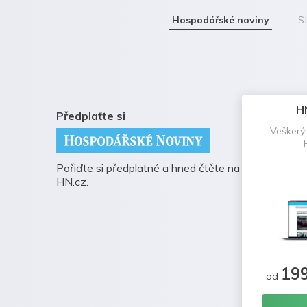
Hospodářské noviny
St
H
Předplaťte si
Veškerý
Pořiďte si předplatné a hned čtěte na
HN.cz.
19
od