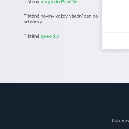
Tištěný
magazín PročNe
Tištěné noviny každý všední den do
schránky
Tištěné
speciály
Exkluziv