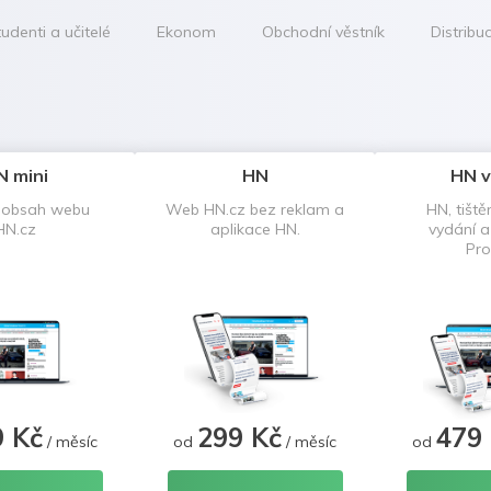
udenti a učitelé
Ekonom
Obchodní věstník
Distribu
N mini
HN
HN v
 obsah webu
Web HN.cz bez reklam a
HN, tiště
HN.cz
aplikace HN.
vydání 
Pro
9 Kč
299 Kč
479
/ měsíc
od
/ měsíc
od