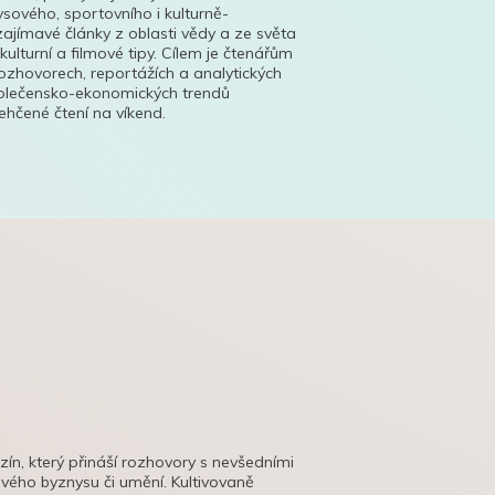
ysového, sportovního i kulturně-
ajímavé články z oblasti vědy a ze světa
 kulturní a filmové tipy. Cílem je čtenářům
ozhovorech, reportážích a analytických
polečensko-ekonomických trendů
hčené čtení na víkend.
azín, který přináší rozhovory s nevšedními
tového byznysu či umění. Kultivovaně