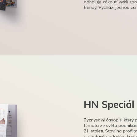
odhaluje zákoutí vyšší sp
trendy. Vychází jednou za
HN Speciál
Byznysový časopis, který 
témata ze světa podnikání
21. století. Staví na profi
a poutavě podaném kontex