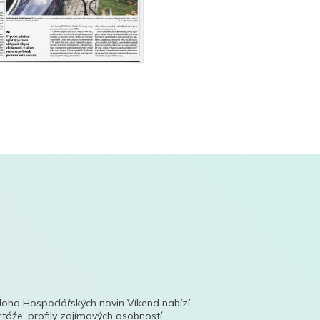
íloha Hospodářských novin Víkend nabízí
táže, profily zajímavých osobností