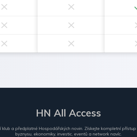
HN All Access
ní klub a předplatné Hospodářských novin. Získejte kompletní přístup
byznysu, ekonomiky, investic, eventů a network navíc.