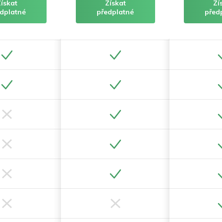
Získat
Získat
Zí
dplatné
předplatné
před