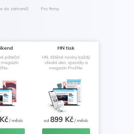
ce do zahraničí
Pro firmy
íkend
HN tisk
né páteční
HN, tištěné noviny každý
a magazín
všední den, speciály a
čNe.
magazín PročNe.
 Kč
899 Kč
/ měsíc
od
/ měsíc