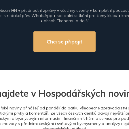
obsah HN • přednostní zprávy • všechny eventy • kompletní podcast
 s redakcí přes WhatsApp • speciální setkání pro členy klubu • knih
• obsah Ekonomu a další
Chci se připojit
najdete v Hospodářských novi
ské noviny přinášejí od pondělí do pátku všeobecné zpravodajství s
tickými prvky a komentáři. Ze všech českých deníků dávají největší p
ckým a byznysovým informacím, finančním trhům a servisu pro podn
ozhovory s předními českými i světovými byznysmeny a analýzy nejdů
ekonomických událostí.