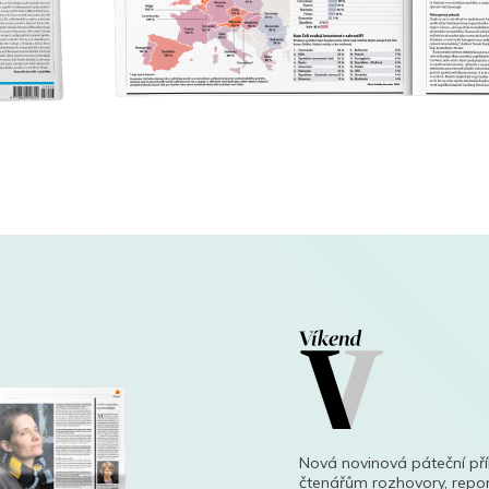
Nová novinová páteční př
čtenářům rozhovory, repor