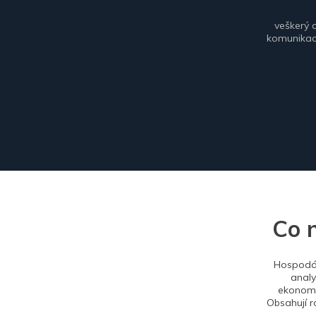
veškerý 
komunikace
Co 
Hospodář
analy
ekonomi
Obsahují r