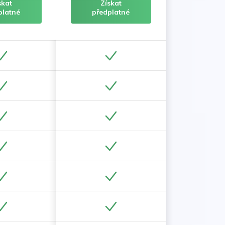
skat
Získat
platné
předplatné