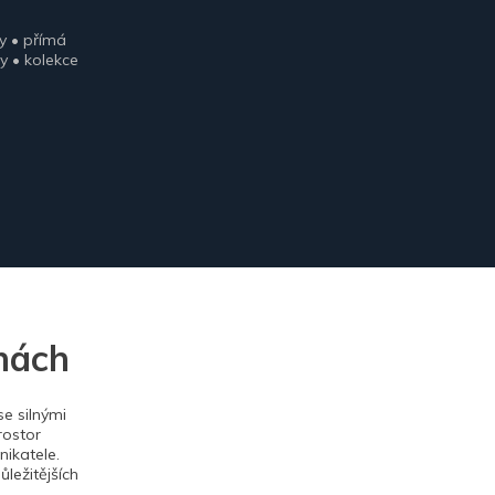
y • přímá
y • kolekce
nách
e silnými
rostor
ikatele.
ležitějších