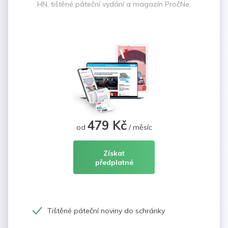
HN, tištěné páteční vydání a magazín PročNe.
479 Kč
od
/ měsíc
Získat
předplatné
Tištěné páteční noviny do schránky