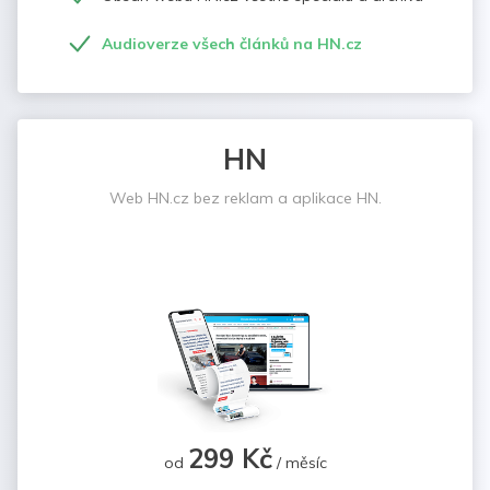
Audioverze všech článků na HN.cz
HN
Web HN.cz bez reklam a aplikace HN.
299 Kč
od
/ měsíc