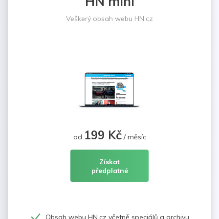
HN mini
Veškerý obsah webu HN.cz
199 Kč
od
/ měsíc
Získat
předplatné
Obsah webu HN.cz včetně speciálů a archivu