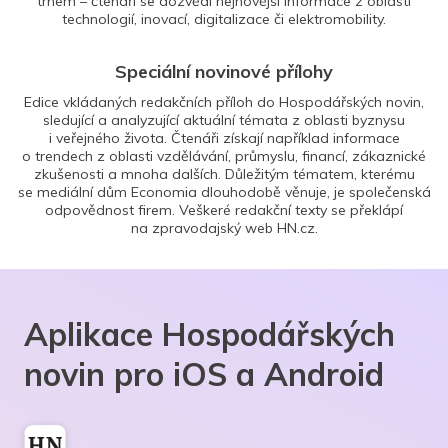
trhem – čtenáři se dozvědí nejnovější informace z oblasti
technologií, inovací, digitalizace či elektromobility.
Speciální novinové přílohy
Edice vkládaných redakčních příloh do Hospodářských novin,
sledující a analyzující aktuální témata z oblasti byznysu
i veřejného života. Čtenáři získají například informace
o trendech z oblasti vzdělávání, průmyslu, financí, zákaznické
zkušenosti a mnoha dalších. Důležitým tématem, kterému
se mediální dům Economia dlouhodobě věnuje, je společenská
odpovědnost firem. Veškeré redakční texty se překlápí
na zpravodajský web HN.cz.
Aplikace Hospodářských
novin pro iOS a Android