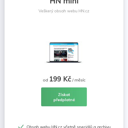
HN mini
Veškerý obsah webu HN.cz
199 Kč
od
/ měsíc
Získat
předplatné
Obsah webu HN.cz včetně speciálů a archivu