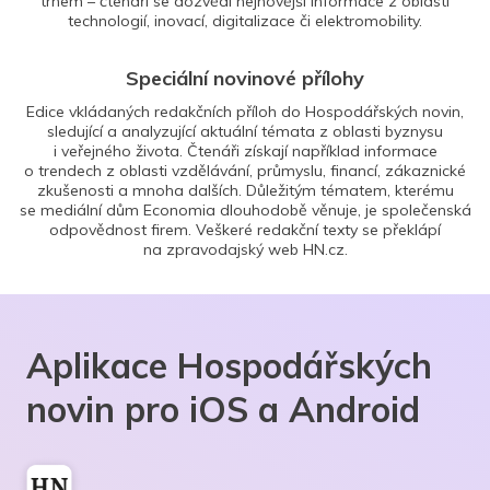
trhem – čtenáři se dozvědí nejnovější informace z oblasti
technologií, inovací, digitalizace či elektromobility.
Speciální novinové přílohy
Edice vkládaných redakčních příloh do Hospodářských novin,
sledující a analyzující aktuální témata z oblasti byznysu
i veřejného života. Čtenáři získají například informace
o trendech z oblasti vzdělávání, průmyslu, financí, zákaznické
zkušenosti a mnoha dalších. Důležitým tématem, kterému
se mediální dům Economia dlouhodobě věnuje, je společenská
odpovědnost firem. Veškeré redakční texty se překlápí
na zpravodajský web HN.cz.
Aplikace Hospodářských
novin pro iOS a Android