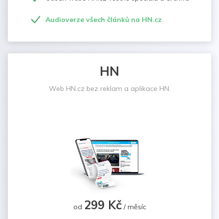
Audioverze všech článků na HN.cz
HN
Web HN.cz bez reklam a aplikace HN.
299 Kč
od
/ měsíc