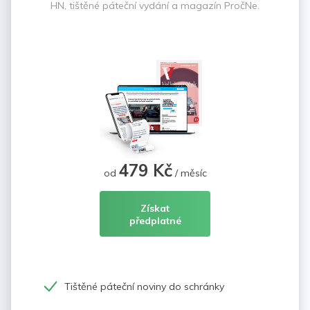
HN, tištěné páteční vydání a magazín PročNe.
479 Kč
od
/ měsíc
Získat
předplatné
Tištěné páteční noviny do schránky