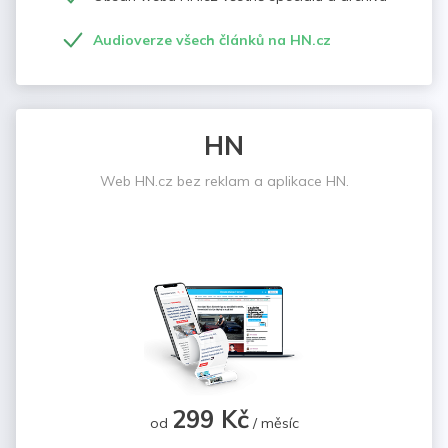
Audioverze všech článků na HN.cz
HN
Web HN.cz bez reklam a aplikace HN.
299 Kč
od
/ měsíc