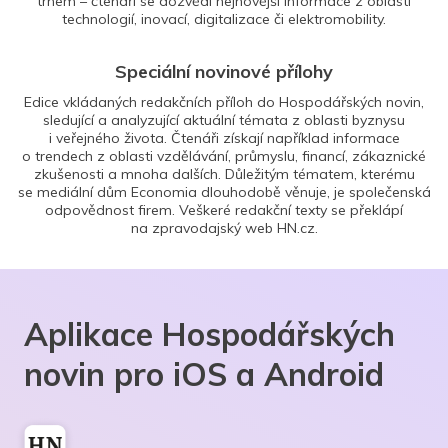
trhem – čtenáři se dozvědí nejnovější informace z oblasti
technologií, inovací, digitalizace či elektromobility.
Speciální novinové přílohy
Edice vkládaných redakčních příloh do Hospodářských novin,
sledující a analyzující aktuální témata z oblasti byznysu
i veřejného života. Čtenáři získají například informace
o trendech z oblasti vzdělávání, průmyslu, financí, zákaznické
zkušenosti a mnoha dalších. Důležitým tématem, kterému
se mediální dům Economia dlouhodobě věnuje, je společenská
odpovědnost firem. Veškeré redakční texty se překlápí
na zpravodajský web HN.cz.
Aplikace Hospodářských
novin pro iOS a Android