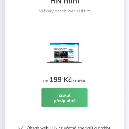
HN mini
Veškerý obsah webu HN.cz
199 Kč
od
/ měsíc
Získat
předplatné
Obsah webu HN.cz včetně speciálů a archivu