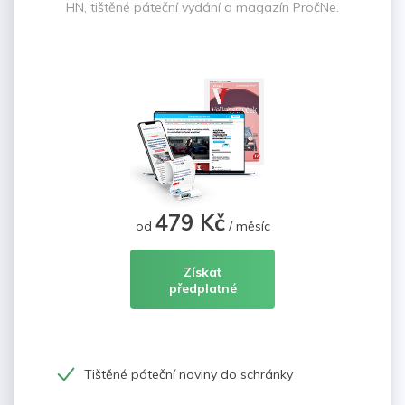
HN, tištěné páteční vydání a magazín PročNe.
479 Kč
od
/ měsíc
Získat
předplatné
Tištěné páteční noviny do schránky