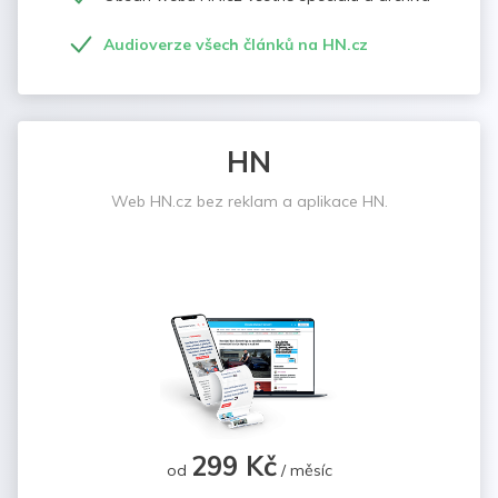
Audioverze všech článků na HN.cz
HN
Web HN.cz bez reklam a aplikace HN.
299 Kč
od
/ měsíc