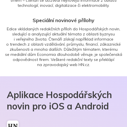
trhem – čtenáři se dozvědí nejnovější informace z oblasti
technologií, inovací, digitalizace či elektromobility.
Speciální novinové přílohy
Edice vkládaných redakčních příloh do Hospodářských novin,
sledující a analyzující aktuální témata z oblasti byznysu
i veřejného života. Čtenáři získají například informace
o trendech z oblasti vzdělávání, průmyslu, financí, zákaznické
zkušenosti a mnoha dalších. Důležitým tématem, kterému
se mediální dům Economia dlouhodobě věnuje, je společenská
odpovědnost firem. Veškeré redakční texty se překlápí
na zpravodajský web HN.cz.
Aplikace Hospodářských
novin pro iOS a Android