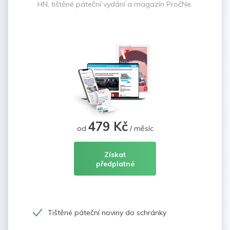
HN, tištěné páteční vydání a magazín PročNe.
479 Kč
od
/ měsíc
Získat
předplatné
Tištěné páteční noviny do schránky