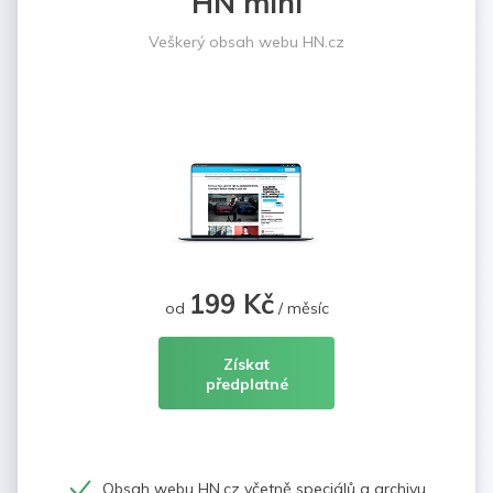
HN mini
Veškerý obsah webu HN.cz
199 Kč
od
/ měsíc
Získat
předplatné
Obsah webu HN.cz včetně speciálů a archivu