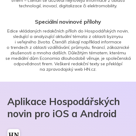
trhem – čtenáři se dozvědí nejnovější informace z oblasti
technologií, inovací, digitalizace či elektromobility.
Speciální novinové přílohy
Edice vkládaných redakčních příloh do Hospodářských novin,
sledující a analyzující aktuální témata z oblasti byznysu
i veřejného života. Čtenáři získají například informace
o trendech z oblasti vzdělávání, průmyslu, financí, zákaznické
zkušenosti a mnoha dalších. Důležitým tématem, kterému
se mediální dům Economia dlouhodobě věnuje, je společenská
odpovědnost firem. Veškeré redakční texty se překlápí
na zpravodajský web HN.cz.
Aplikace Hospodářských
novin pro iOS a Android