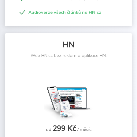
Audioverze všech článků na HN.cz
HN
Web HN.cz bez reklam a aplikace HN.
299 Kč
od
/ měsíc