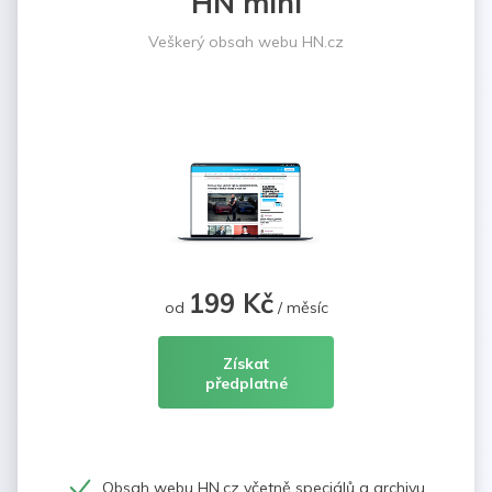
HN mini
Veškerý obsah webu HN.cz
199 Kč
od
/ měsíc
Získat
předplatné
Obsah webu HN.cz včetně speciálů a archivu