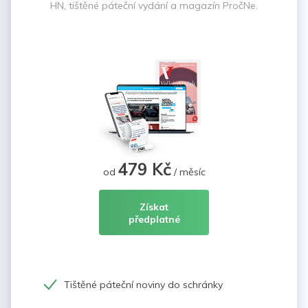
HN, tištěné páteční vydání a magazín PročNe.
479 Kč
od
/ měsíc
Získat
předplatné
Tištěné páteční noviny do schránky