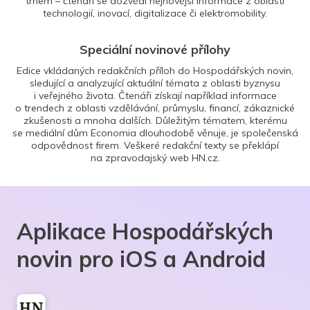
trhem – čtenáři se dozvědí nejnovější informace z oblasti
technologií, inovací, digitalizace či elektromobility.
Speciální novinové přílohy
Edice vkládaných redakčních příloh do Hospodářských novin,
sledující a analyzující aktuální témata z oblasti byznysu
i veřejného života. Čtenáři získají například informace
o trendech z oblasti vzdělávání, průmyslu, financí, zákaznické
zkušenosti a mnoha dalších. Důležitým tématem, kterému
se mediální dům Economia dlouhodobě věnuje, je společenská
odpovědnost firem. Veškeré redakční texty se překlápí
na zpravodajský web HN.cz.
Aplikace Hospodářských
novin pro iOS a Android