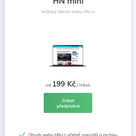
HN mini
Veškerý obsah webu HN.cz
199 Kč
od
/ měsíc
Získat
předplatné
Obsah webu HN.cz včetně speciálů a archivu