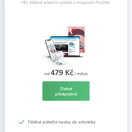
HN, tištěné páteční vydání a magazín PročNe.
479 Kč
od
/ měsíc
Získat
předplatné
Tištěné páteční noviny do schránky