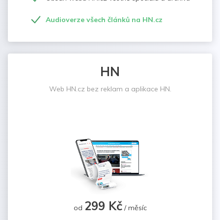
Audioverze všech článků na HN.cz
HN
Web HN.cz bez reklam a aplikace HN.
299 Kč
od
/ měsíc