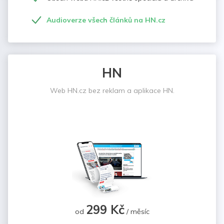
Audioverze všech článků na HN.cz
HN
Web HN.cz bez reklam a aplikace HN.
299 Kč
od
/ měsíc