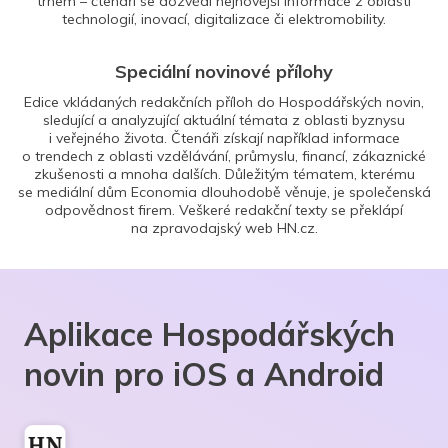
trhem – čtenáři se dozvědí nejnovější informace z oblasti
technologií, inovací, digitalizace či elektromobility.
Speciální novinové přílohy
Edice vkládaných redakčních příloh do Hospodářských novin,
sledující a analyzující aktuální témata z oblasti byznysu
i veřejného života. Čtenáři získají například informace
o trendech z oblasti vzdělávání, průmyslu, financí, zákaznické
zkušenosti a mnoha dalších. Důležitým tématem, kterému
se mediální dům Economia dlouhodobě věnuje, je společenská
odpovědnost firem. Veškeré redakční texty se překlápí
na zpravodajský web HN.cz.
Aplikace Hospodářských
novin pro iOS a Android