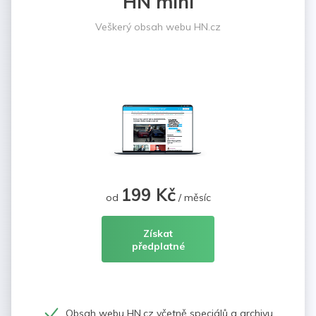
HN mini
Veškerý obsah webu HN.cz
199 Kč
od
/ měsíc
Získat
předplatné
Obsah webu HN.cz včetně speciálů a archivu