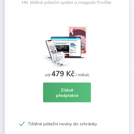
HN, tištěné páteční vydání a magazín PročNe.
479 Kč
od
/ měsíc
Získat
předplatné
Tištěné páteční noviny do schránky