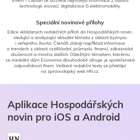
trhem – čtenáři se dozvědí nejnovější informace z oblasti
technologií, inovací, digitalizace či elektromobility.
Speciální novinové přílohy
Edice vkládaných redakčních příloh do Hospodářských novin,
sledující a analyzující aktuální témata z oblasti byznysu
i veřejného života. Čtenáři získají například informace
o trendech z oblasti vzdělávání, průmyslu, financí, zákaznické
zkušenosti a mnoha dalších. Důležitým tématem, kterému
se mediální dům Economia dlouhodobě věnuje, je společenská
odpovědnost firem. Veškeré redakční texty se překlápí
na zpravodajský web HN.cz.
Aplikace Hospodářských
novin pro iOS a Android