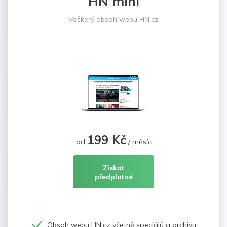
HN mini
Veškerý obsah webu HN.cz
199 Kč
od
/ měsíc
Získat
předplatné
Obsah webu HN.cz včetně speciálů a archivu