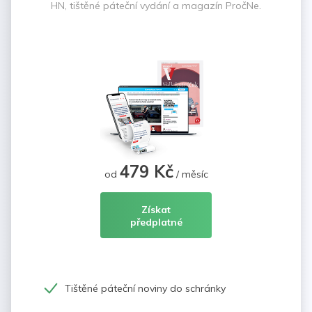
HN, tištěné páteční vydání a magazín PročNe.
479 Kč
od
/ měsíc
Získat
předplatné
Tištěné páteční noviny do schránky