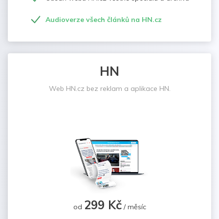
Audioverze všech článků na HN.cz
HN
Web HN.cz bez reklam a aplikace HN.
299 Kč
od
/ měsíc