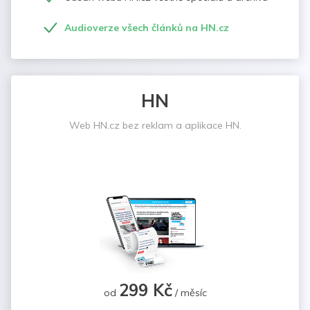
Audioverze všech článků na HN.cz
HN
Web HN.cz bez reklam a aplikace HN.
299 Kč
od
/ měsíc