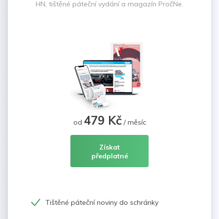
HN, tištěné páteční vydání a magazín PročNe.
479 Kč
od
/ měsíc
Získat
předplatné
Tištěné páteční noviny do schránky