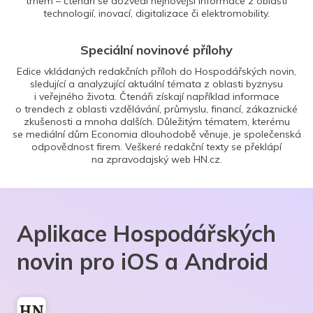
trhem – čtenáři se dozvědí nejnovější informace z oblasti
technologií, inovací, digitalizace či elektromobility.
Speciální novinové přílohy
Edice vkládaných redakčních příloh do Hospodářských novin,
sledující a analyzující aktuální témata z oblasti byznysu
i veřejného života. Čtenáři získají například informace
o trendech z oblasti vzdělávání, průmyslu, financí, zákaznické
zkušenosti a mnoha dalších. Důležitým tématem, kterému
se mediální dům Economia dlouhodobě věnuje, je společenská
odpovědnost firem. Veškeré redakční texty se překlápí
na zpravodajský web HN.cz.
Aplikace Hospodářských
novin pro iOS a Android