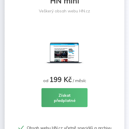
HN mini
Veškerý obsah webu HN.cz
199 Kč
od
/ měsíc
Získat
předplatné
Obsah webu HN.cz včetně speciálů a archivu