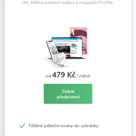
HN, tištěné páteční vydání a magazín PročNe.
479 Kč
od
/ měsíc
Získat
předplatné
Tištěné páteční noviny do schránky