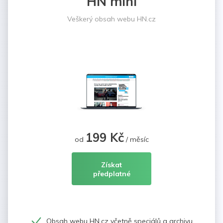
HN mini
Veškerý obsah webu HN.cz
199 Kč
od
/ měsíc
Získat
předplatné
Obsah webu HN.cz včetně speciálů a archivu