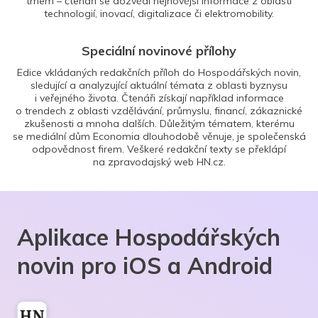
trhem – čtenáři se dozvědí nejnovější informace z oblasti
technologií, inovací, digitalizace či elektromobility.
Speciální novinové přílohy
Edice vkládaných redakčních příloh do Hospodářských novin,
sledující a analyzující aktuální témata z oblasti byznysu
i veřejného života. Čtenáři získají například informace
o trendech z oblasti vzdělávání, průmyslu, financí, zákaznické
zkušenosti a mnoha dalších. Důležitým tématem, kterému
se mediální dům Economia dlouhodobě věnuje, je společenská
odpovědnost firem. Veškeré redakční texty se překlápí
na zpravodajský web HN.cz.
Aplikace Hospodářských
novin pro iOS a Android