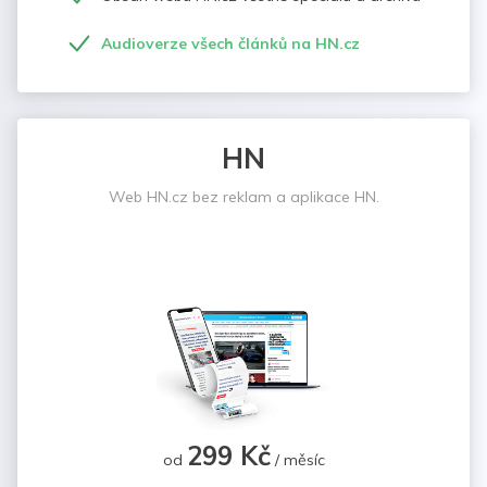
Audioverze všech článků na HN.cz
HN
Web HN.cz bez reklam a aplikace HN.
299 Kč
od
/ měsíc