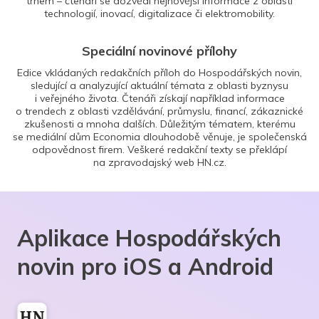
trhem – čtenáři se dozvědí nejnovější informace z oblasti
technologií, inovací, digitalizace či elektromobility.
Speciální novinové přílohy
Edice vkládaných redakčních příloh do Hospodářských novin,
sledující a analyzující aktuální témata z oblasti byznysu
i veřejného života. Čtenáři získají například informace
o trendech z oblasti vzdělávání, průmyslu, financí, zákaznické
zkušenosti a mnoha dalších. Důležitým tématem, kterému
se mediální dům Economia dlouhodobě věnuje, je společenská
odpovědnost firem. Veškeré redakční texty se překlápí
na zpravodajský web HN.cz.
Aplikace Hospodářských
novin pro iOS a Android