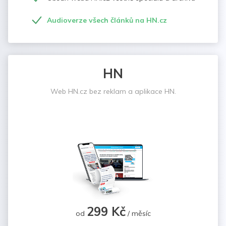
Audioverze všech článků na HN.cz
HN
Web HN.cz bez reklam a aplikace HN.
299 Kč
od
/ měsíc