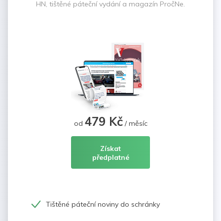
HN, tištěné páteční vydání a magazín PročNe.
479 Kč
od
/ měsíc
Získat
předplatné
Tištěné páteční noviny do schránky