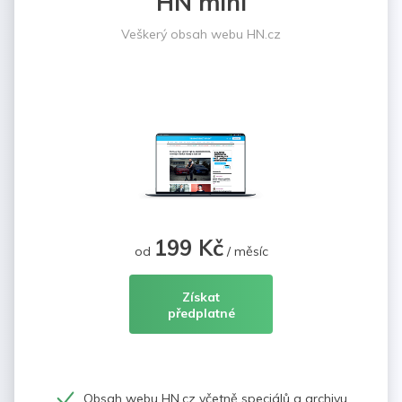
HN mini
Veškerý obsah webu HN.cz
199 Kč
od
/ měsíc
Získat
předplatné
Obsah webu HN.cz včetně speciálů a archivu