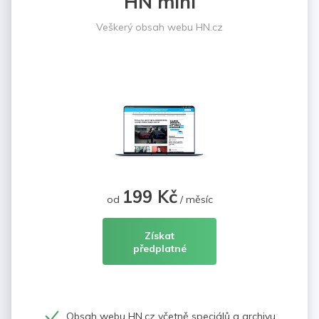
HN mini
Veškerý obsah webu HN.cz
199 Kč
od
/ měsíc
Získat
předplatné
Obsah webu HN.cz včetně speciálů a archivu