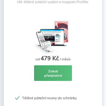
HN, tištěné páteční vydání a magazín PročNe.
479 Kč
od
/ měsíc
Získat
předplatné
Tištěné páteční noviny do schránky