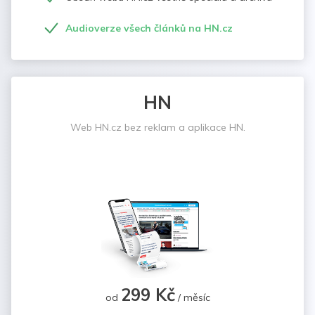
Audioverze všech článků na HN.cz
HN
Web HN.cz bez reklam a aplikace HN.
299 Kč
od
/ měsíc