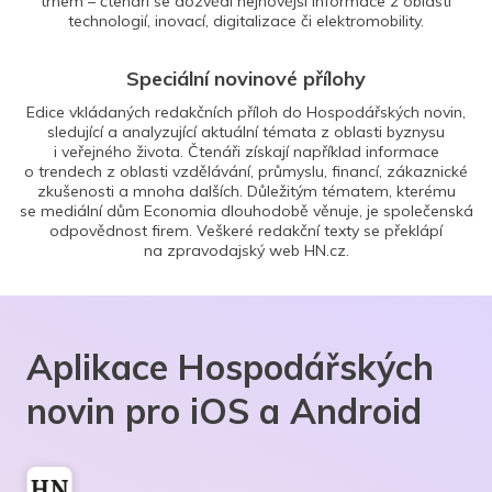
trhem – čtenáři se dozvědí nejnovější informace z oblasti
technologií, inovací, digitalizace či elektromobility.
Speciální novinové přílohy
Edice vkládaných redakčních příloh do Hospodářských novin,
sledující a analyzující aktuální témata z oblasti byznysu
i veřejného života. Čtenáři získají například informace
o trendech z oblasti vzdělávání, průmyslu, financí, zákaznické
zkušenosti a mnoha dalších. Důležitým tématem, kterému
se mediální dům Economia dlouhodobě věnuje, je společenská
odpovědnost firem. Veškeré redakční texty se překlápí
na zpravodajský web HN.cz.
Aplikace Hospodářských
novin pro iOS a Android