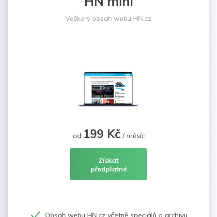
HN mini
Veškerý obsah webu HN.cz
199 Kč
od
/ měsíc
Získat
předplatné
Obsah webu HN.cz včetně speciálů a archivu