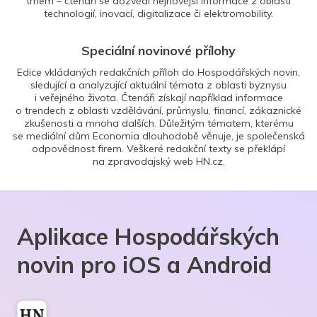
trhem – čtenáři se dozvědí nejnovější informace z oblasti
technologií, inovací, digitalizace či elektromobility.
Speciální novinové přílohy
Edice vkládaných redakčních příloh do Hospodářských novin,
sledující a analyzující aktuální témata z oblasti byznysu
i veřejného života. Čtenáři získají například informace
o trendech z oblasti vzdělávání, průmyslu, financí, zákaznické
zkušenosti a mnoha dalších. Důležitým tématem, kterému
se mediální dům Economia dlouhodobě věnuje, je společenská
odpovědnost firem. Veškeré redakční texty se překlápí
na zpravodajský web HN.cz.
Aplikace Hospodářských
novin pro iOS a Android