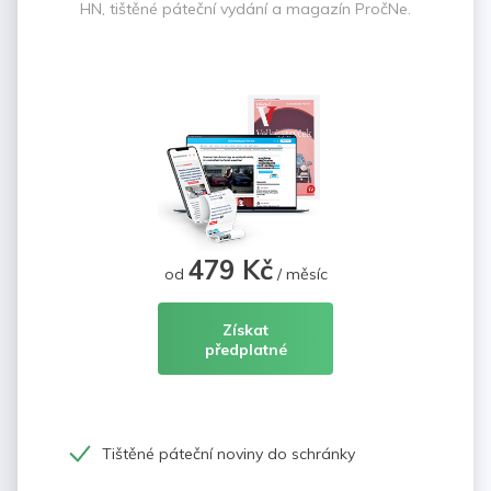
HN, tištěné páteční vydání a magazín PročNe.
479 Kč
od
/ měsíc
Získat
předplatné
Tištěné páteční noviny do schránky