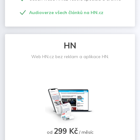
Audioverze všech článků na HN.cz
HN
Web HN.cz bez reklam a aplikace HN.
299 Kč
od
/ měsíc