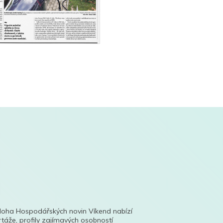
íloha Hospodářských novin Víkend nabízí
táže, profily zajímavých osobností