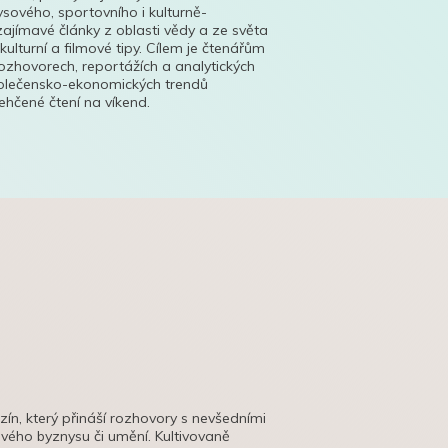
ysového, sportovního i kulturně-
ajímavé články z oblasti vědy a ze světa
 kulturní a filmové tipy. Cílem je čtenářům
ozhovorech, reportážích a analytických
polečensko-ekonomických trendů
hčené čtení na víkend.
azín, který přináší rozhovory s nevšedními
tového byznysu či umění. Kultivovaně