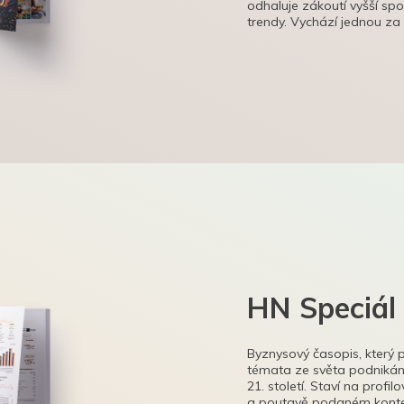
odhaluje zákoutí vyšší sp
trendy. Vychází jednou za
HN Speciál
Byznysový časopis, který 
témata ze světa podnikání
21. století. Staví na profi
a poutavě podaném kontex