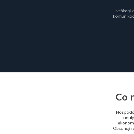
veškerý 
komunikace
Co 
Hospodář
analy
ekonomi
Obsahují r