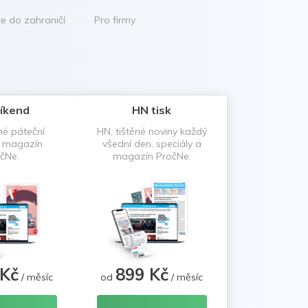
ce do zahraničí
Pro firmy
íkend
HN tisk
né páteční
HN, tištěné noviny každý
a magazín
všední den, speciály a
čNe.
magazín PročNe.
 Kč
899 Kč
/ měsíc
od
/ měsíc