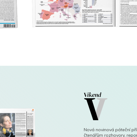
Nová novinová páteční př
čtenářům rozhovory, repor