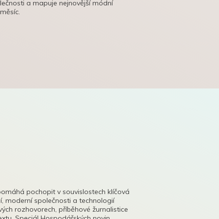
olečnosti a mapuje nejnovější módní
 měsíc.
pomáhá pochopit v souvislostech klíčová
, moderní společnosti a technologií
lových rozhovorech, příběhové žurnalistice
tu. Speciál Hospodářských novin