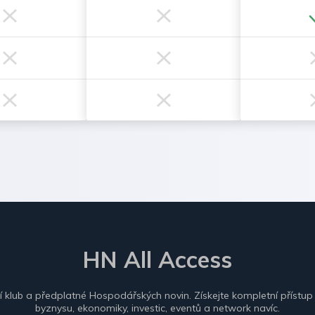
HN All Access
ní klub a předplatné Hospodářských novin. Získejte kompletní přístup
byznysu, ekonomiky, investic, eventů a network navíc.