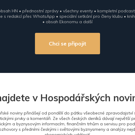
obsah HN • přednostní zprávy • všechny eventy • kompletní podcast
 s redakcí přes WhatsApp • speciální setkání pro členy klubu • knih
• obsah Ekonomu a další
Chci se připojit
najdete v Hospodářských novi
ské noviny přinášejí od pondělí do pátku všeobecné zpravodajství s
tickými prvky a komentáři. Ze všech českých deníků dávají největší p
ckým a byznysovým informacím, finančním trhům a servisu pro podn
ozhovory s předními českými i světovými byznysmeny a analýzy nejdů
ekonomických událostí.