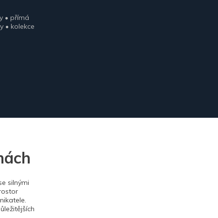
y • přímá
y • kolekce
nách
e silnými
rostor
ikatele.
ležitějších