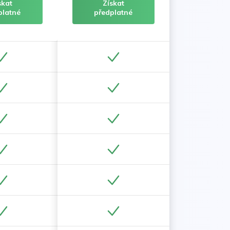
skat
Získat
platné
předplatné