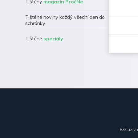
Tištěný
magazín PročNe
Tištěné noviny každý všední den do
schránky
Tištěné
speciály
Exkluziv