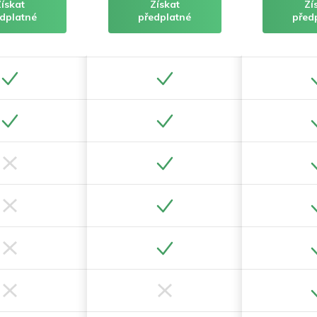
Získat
Získat
Zí
dplatné
předplatné
před