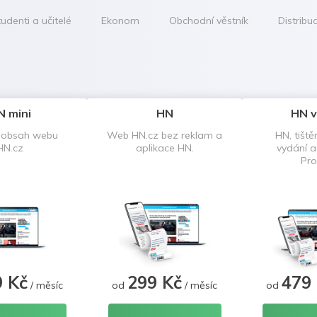
udenti a učitelé
Ekonom
Obchodní věstník
Distribu
N mini
HN
HN v
 obsah webu
Web HN.cz bez reklam a
HN, tiště
HN.cz
aplikace HN.
vydání 
Pro
9 Kč
299 Kč
479
/ měsíc
od
/ měsíc
od