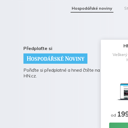
Hospodářské noviny
St
H
Předplaťte si
Veškerý
Pořiďte si předplatné a hned čtěte na
HN.cz.
19
od