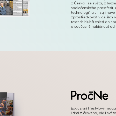
z Česka i ze světa, z byzn
společenského prostředí, z
technologií, ale i zajímavé
zprostředkovat v delších r
textech hlubší vhled do s
a současně nabídnout odle
Exkluzivní lifestylový mag
lidmi z českého, ale i svě