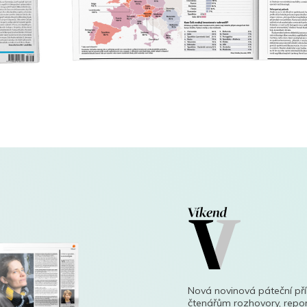
Nová novinová páteční př
čtenářům rozhovory, repor