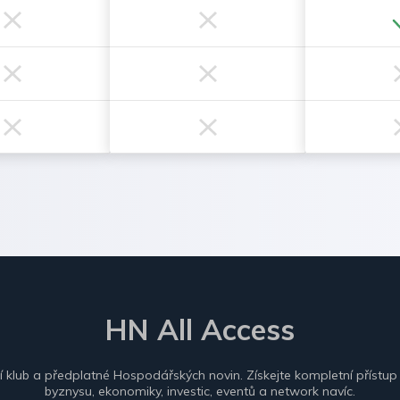
HN All Access
ní klub a předplatné Hospodářských novin. Získejte kompletní přístup
byznysu, ekonomiky, investic, eventů a network navíc.