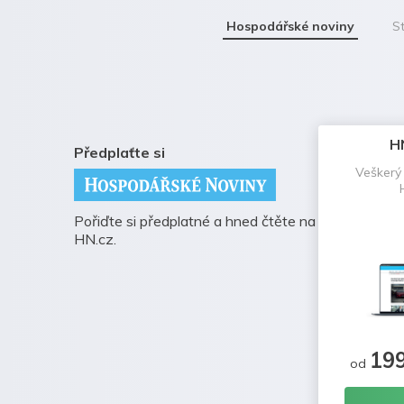
Hospodářské noviny
St
H
Předplaťte si
Veškerý
Pořiďte si předplatné a hned čtěte na
HN.cz.
19
od