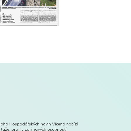
íloha Hospodářských novin Víkend nabízí
táže, profily zajímavých osobností