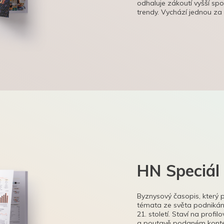
odhaluje zákoutí vyšší sp
trendy. Vychází jednou za
HN Speciál
Byznysový časopis, který 
témata ze světa podnikání
21. století. Staví na profi
a poutavě podaném kontex