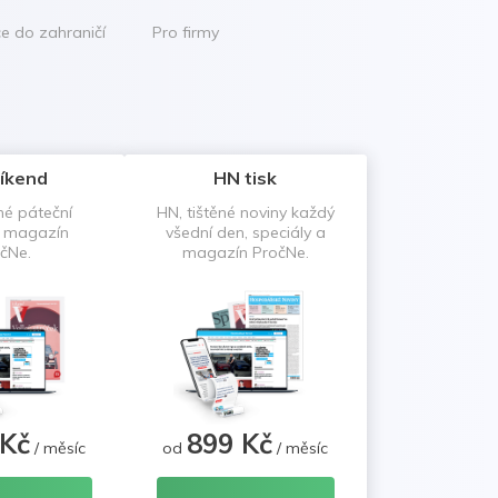
ce do zahraničí
Pro firmy
íkend
HN tisk
né páteční
HN, tištěné noviny každý
a magazín
všední den, speciály a
čNe.
magazín PročNe.
 Kč
899 Kč
/ měsíc
od
/ měsíc