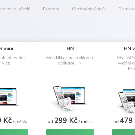
udenti a učitelé
Ekonom
Obchodní věstník
Distribu
N mini
HN
HN v
 obsah webu
Web HN.cz bez reklam a
HN, tiště
HN.cz
aplikace HN.
vydání 
Pro
9 Kč
299 Kč
479
/ měsíc
od
/ měsíc
od