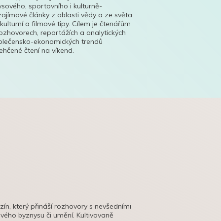
ysového, sportovního i kulturně-
ajímavé články z oblasti vědy a ze světa
 kulturní a filmové tipy. Cílem je čtenářům
ozhovorech, reportážích a analytických
polečensko-ekonomických trendů
hčené čtení na víkend.
azín, který přináší rozhovory s nevšedními
tového byznysu či umění. Kultivovaně