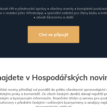
obsah HN • přednostní zprávy • všechny eventy • kompletní podcast
 s redakcí přes WhatsApp • speciální setkání pro členy klubu • knih
• obsah Ekonomu a další
Chci se připojit
najdete v Hospodářských novi
ské noviny přinášejí od pondělí do pátku všeobecné zpravodajství s
tickými prvky a komentáři. Ze všech českých deníků dávají největší p
ckým a byznysovým informacím, finančním trhům a servisu pro podn
ozhovory s předními českými i světovými byznysmeny a analýzy nejdů
ekonomických událostí.