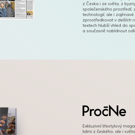
z Česka i ze světa, z byzn
společenského prostředí, z
technologií, ale i zajímavé
zprostředkovat v delších r
textech hlubší vhled do s
a současně nabídnout odle
Exkluzivní lifestylový mag
lidmi z českého, ale i svě