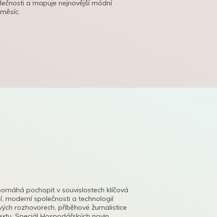
olečnosti a mapuje nejnovější módní
 měsíc.
pomáhá pochopit v souvislostech klíčová
, moderní společnosti a technologií
lových rozhovorech, příběhové žurnalistice
tu. Speciál Hospodářských novin