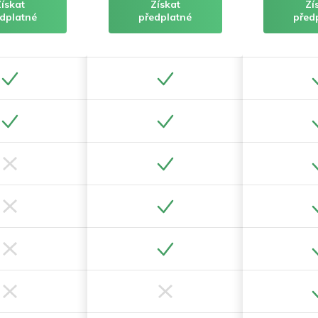
Získat
Získat
Zí
dplatné
předplatné
před