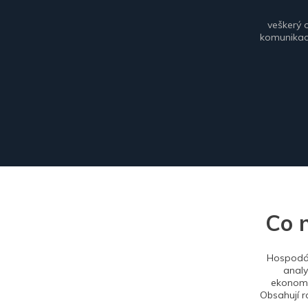
veškerý 
komunikace
Co 
Hospodář
analy
ekonomi
Obsahují r