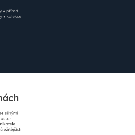
y • přímá
y • kolekce
nách
e silnými
rostor
ikatele.
ležitějších