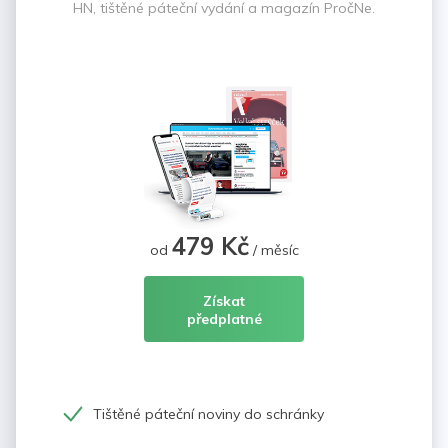
HN, tištěné páteční vydání a magazín PročNe.
479 Kč
od
/ měsíc
Získat
předplatné
Tištěné páteční noviny do schránky