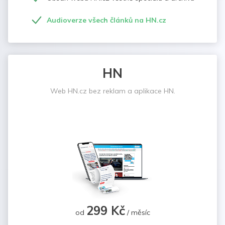
Audioverze všech článků na HN.cz
HN
Web HN.cz bez reklam a aplikace HN.
299 Kč
od
/ měsíc