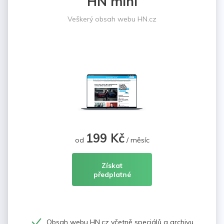
HN mini
Veškerý obsah webu HN.cz
199 Kč
od
/ měsíc
Získat
předplatné
Obsah webu HN.cz včetně speciálů a archivu