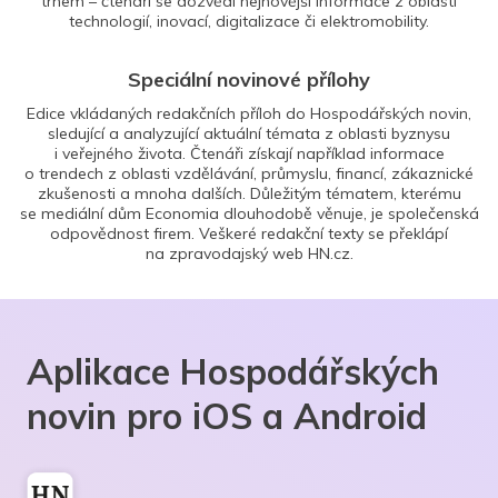
trhem – čtenáři se dozvědí nejnovější informace z oblasti
technologií, inovací, digitalizace či elektromobility.
Speciální novinové přílohy
Edice vkládaných redakčních příloh do Hospodářských novin,
sledující a analyzující aktuální témata z oblasti byznysu
i veřejného života. Čtenáři získají například informace
o trendech z oblasti vzdělávání, průmyslu, financí, zákaznické
zkušenosti a mnoha dalších. Důležitým tématem, kterému
se mediální dům Economia dlouhodobě věnuje, je společenská
odpovědnost firem. Veškeré redakční texty se překlápí
na zpravodajský web HN.cz.
Aplikace Hospodářských
novin pro iOS a Android