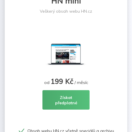
HN mini
Veškerý obsah webu HN.cz
199 Kč
od
/ měsíc
Získat
předplatné
Obsah webu HN.cz včetně speciálů a archivu