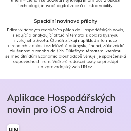
trhem – čtenáři se dozvědí nejnovější informace z oblasti
technologií, inovací, digitalizace či elektromobility.
Speciální novinové přílohy
Edice vkládaných redakčních příloh do Hospodářských novin,
sledující a analyzující aktuální témata z oblasti byznysu
i veřejného života. Čtenáři získají například informace
o trendech z oblasti vzdělávání, průmyslu, financí, zákaznické
zkušenosti a mnoha dalších. Důležitým tématem, kterému
se mediální dům Economia dlouhodobě věnuje, je společenská
odpovědnost firem. Veškeré redakční texty se překlápí
na zpravodajský web HN.cz.
Aplikace Hospodářských
novin pro iOS a Android