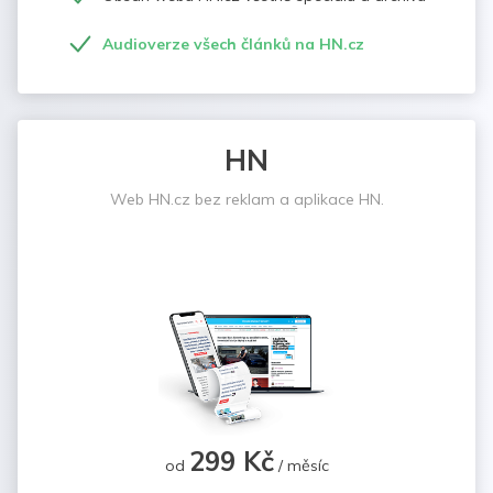
Audioverze všech článků na HN.cz
HN
Web HN.cz bez reklam a aplikace HN.
299 Kč
od
/ měsíc