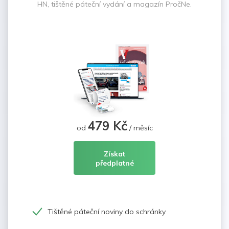
HN, tištěné páteční vydání a magazín PročNe.
479 Kč
od
/ měsíc
Získat
předplatné
Tištěné páteční noviny do schránky