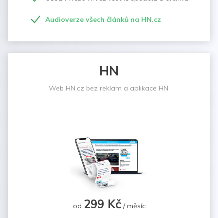
Audioverze všech článků na HN.cz
HN
Web HN.cz bez reklam a aplikace HN.
299 Kč
od
/ měsíc