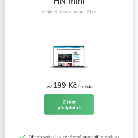
HN mini
Veškerý obsah webu HN.cz
199 Kč
od
/ měsíc
Získat
předplatné
Obsah webu HN.cz včetně speciálů a archivu