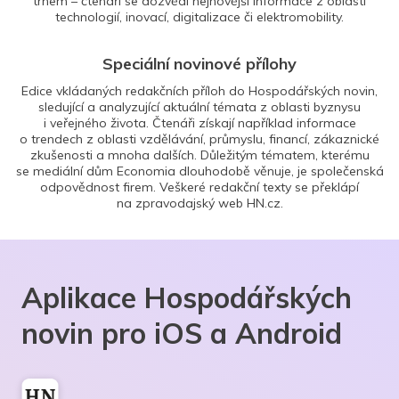
trhem – čtenáři se dozvědí nejnovější informace z oblasti
technologií, inovací, digitalizace či elektromobility.
Speciální novinové přílohy
Edice vkládaných redakčních příloh do Hospodářských novin,
sledující a analyzující aktuální témata z oblasti byznysu
i veřejného života. Čtenáři získají například informace
o trendech z oblasti vzdělávání, průmyslu, financí, zákaznické
zkušenosti a mnoha dalších. Důležitým tématem, kterému
se mediální dům Economia dlouhodobě věnuje, je společenská
odpovědnost firem. Veškeré redakční texty se překlápí
na zpravodajský web HN.cz.
Aplikace Hospodářských
novin pro iOS a Android