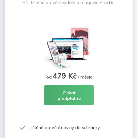
HN, tištěné páteční vydání a magazín PročNe.
479 Kč
od
/ měsíc
Získat
předplatné
Tištěné páteční noviny do schránky