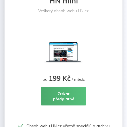
HN mini
Veškerý obsah webu HN.cz
199 Kč
od
/ měsíc
Získat
předplatné
Obsah webu HN.cz včetně speciálů a archivu