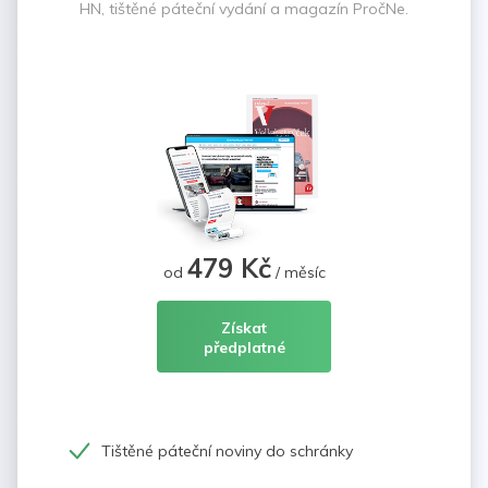
HN, tištěné páteční vydání a magazín PročNe.
479 Kč
od
/ měsíc
Získat
předplatné
Tištěné páteční noviny do schránky