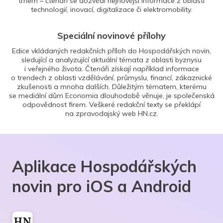
trhem – čtenáři se dozvědí nejnovější informace z oblasti
technologií, inovací, digitalizace či elektromobility.
Speciální novinové přílohy
Edice vkládaných redakčních příloh do Hospodářských novin,
sledující a analyzující aktuální témata z oblasti byznysu
i veřejného života. Čtenáři získají například informace
o trendech z oblasti vzdělávání, průmyslu, financí, zákaznické
zkušenosti a mnoha dalších. Důležitým tématem, kterému
se mediální dům Economia dlouhodobě věnuje, je společenská
odpovědnost firem. Veškeré redakční texty se překlápí
na zpravodajský web HN.cz.
Aplikace Hospodářských
novin pro iOS a Android