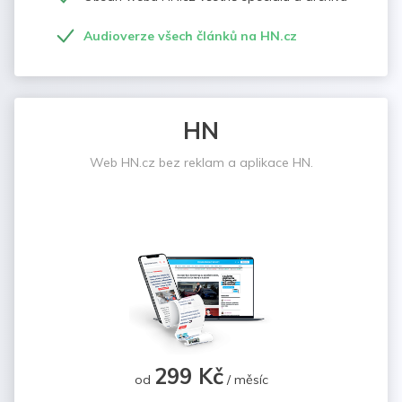
Audioverze všech článků na HN.cz
HN
Web HN.cz bez reklam a aplikace HN.
299 Kč
od
/ měsíc