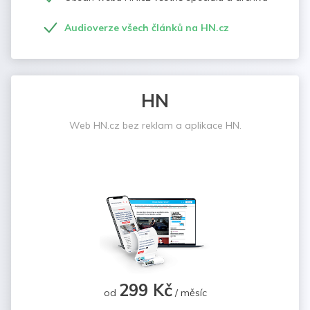
Audioverze všech článků na HN.cz
HN
Web HN.cz bez reklam a aplikace HN.
299 Kč
od
/ měsíc