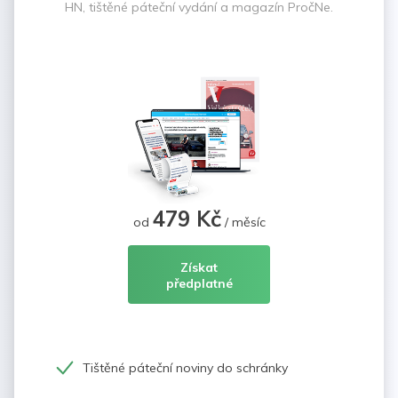
HN, tištěné páteční vydání a magazín PročNe.
479 Kč
od
/ měsíc
Získat
předplatné
Tištěné páteční noviny do schránky