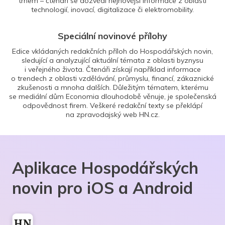
trhem – čtenáři se dozvědí nejnovější informace z oblasti
technologií, inovací, digitalizace či elektromobility.
Speciální novinové přílohy
Edice vkládaných redakčních příloh do Hospodářských novin,
sledující a analyzující aktuální témata z oblasti byznysu
i veřejného života. Čtenáři získají například informace
o trendech z oblasti vzdělávání, průmyslu, financí, zákaznické
zkušenosti a mnoha dalších. Důležitým tématem, kterému
se mediální dům Economia dlouhodobě věnuje, je společenská
odpovědnost firem. Veškeré redakční texty se překlápí
na zpravodajský web HN.cz.
Aplikace Hospodářských
novin pro iOS a Android