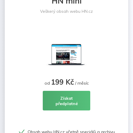
HN mini
Veškerý obsah webu HN.cz
199 Kč
od
/ měsíc
Získat
předplatné
Obsah webu HN.cz včetně speciálů a archivu