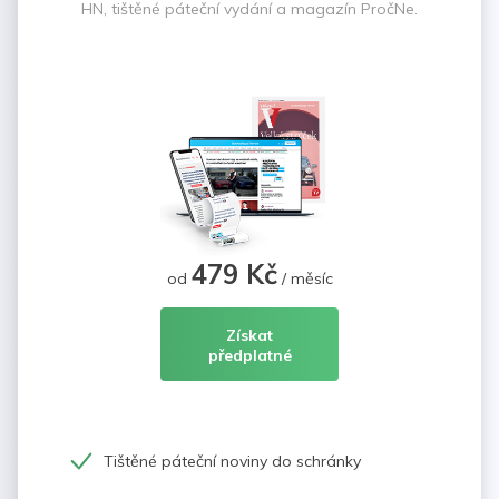
HN, tištěné páteční vydání a magazín PročNe.
479 Kč
od
/ měsíc
Získat
předplatné
Tištěné páteční noviny do schránky