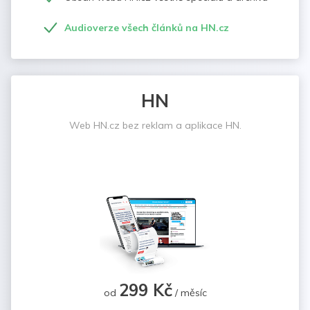
Audioverze všech článků na HN.cz
HN
Web HN.cz bez reklam a aplikace HN.
299 Kč
od
/ měsíc