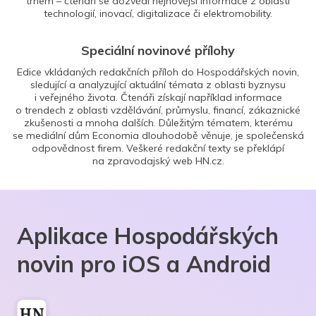
trhem – čtenáři se dozvědí nejnovější informace z oblasti
technologií, inovací, digitalizace či elektromobility.
Speciální novinové přílohy
Edice vkládaných redakčních příloh do Hospodářských novin,
sledující a analyzující aktuální témata z oblasti byznysu
i veřejného života. Čtenáři získají například informace
o trendech z oblasti vzdělávání, průmyslu, financí, zákaznické
zkušenosti a mnoha dalších. Důležitým tématem, kterému
se mediální dům Economia dlouhodobě věnuje, je společenská
odpovědnost firem. Veškeré redakční texty se překlápí
na zpravodajský web HN.cz.
Aplikace Hospodářských
novin pro iOS a Android