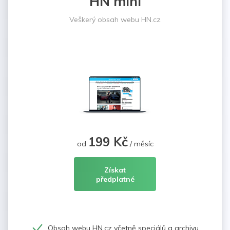
HN mini
Veškerý obsah webu HN.cz
199 Kč
od
/ měsíc
Získat
předplatné
Obsah webu HN.cz včetně speciálů a archivu