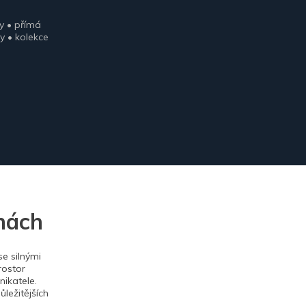
y • přímá
y • kolekce
nách
e silnými
rostor
ikatele.
ležitějších