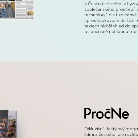
z Česka i ze světa, z byzn
společenského prostředí, z
technologií, ale i zajímavé
zprostředkovat v delších r
textech hlubší vhled do s
a současně nabídnout odle
Exkluzivní lifestylový mag
lidmi z českého, ale i svě