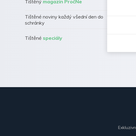
Tištěný
magazín PročNe
Tištěné noviny každý všední den do
schránky
Tištěné
speciály
Exkluziv