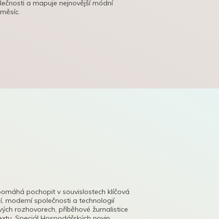
olečnosti a mapuje nejnovější módní
 měsíc.
pomáhá pochopit v souvislostech klíčová
, moderní společnosti a technologií
lových rozhovorech, příběhové žurnalistice
tu. Speciál Hospodářských novin