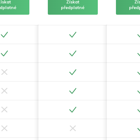
Získat
Získat
Zí
dplatné
předplatné
před