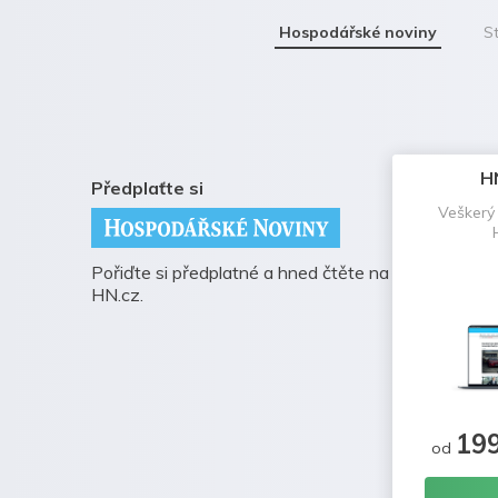
Hospodářské noviny
St
H
Předplaťte si
Veškerý
Pořiďte si předplatné a hned čtěte na
HN.cz.
19
od