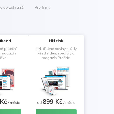
ce do zahraničí
Pro firmy
íkend
HN tisk
né páteční
HN, tištěné noviny každý
a magazín
všední den, speciály a
čNe.
magazín PročNe.
 Kč
899 Kč
/ měsíc
od
/ měsíc