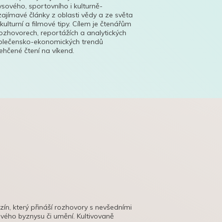
ysového, sportovního i kulturně-
ajímavé články z oblasti vědy a ze světa
 kulturní a filmové tipy. Cílem je čtenářům
ozhovorech, reportážích a analytických
polečensko-ekonomických trendů
hčené čtení na víkend.
azín, který přináší rozhovory s nevšedními
tového byznysu či umění. Kultivovaně