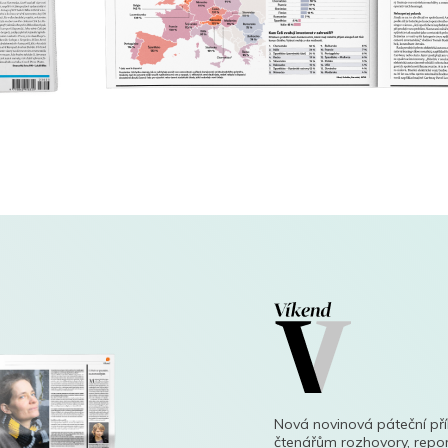
Nová novinová páteční př
čtenářům rozhovory, repor