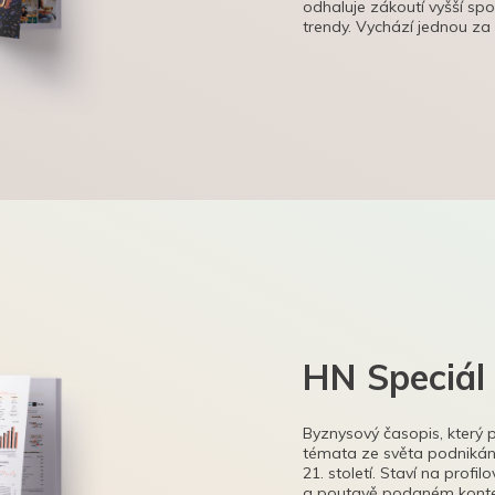
odhaluje zákoutí vyšší sp
trendy. Vychází jednou za
HN Speciál
Byznysový časopis, který 
témata ze světa podnikání
21. století. Staví na profi
a poutavě podaném kontex