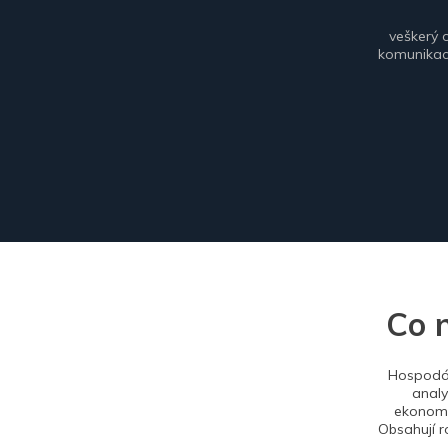
veškerý 
komunikace
Co 
Hospodář
analy
ekonomi
Obsahují r