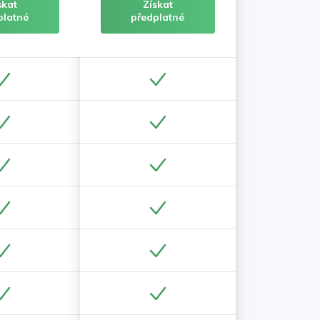
skat
Získat
platné
předplatné