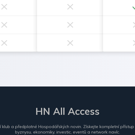
HN All Access
ní klub a předplatné Hospodářských novin. Získejte kompletní přístup
byznysu, ekonomiky, investic, eventů a network navíc.