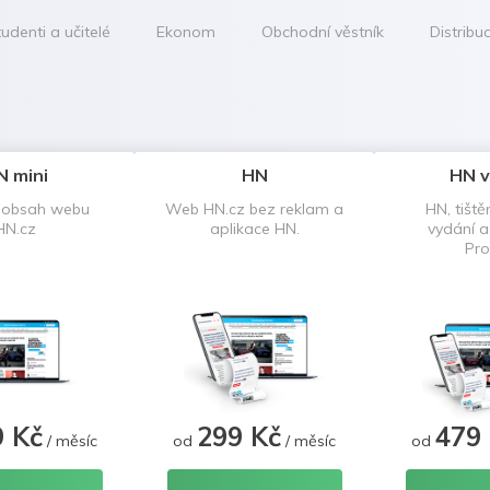
udenti a učitelé
Ekonom
Obchodní věstník
Distribu
N mini
HN
HN v
 obsah webu
Web HN.cz bez reklam a
HN, tiště
HN.cz
aplikace HN.
vydání 
Pro
9 Kč
299 Kč
479
/ měsíc
od
/ měsíc
od