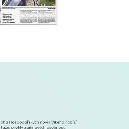
íloha Hospodářských novin Víkend nabízí
táže, profily zajímavých osobností