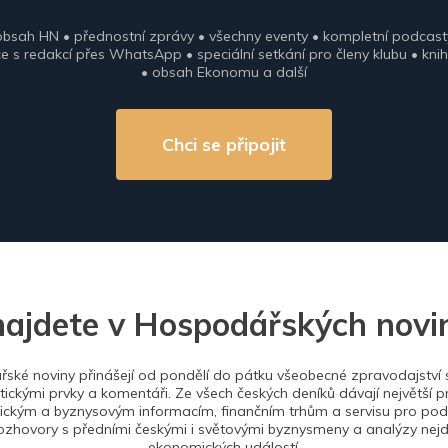
obsah HN • přednostní zprávy • všechny eventy • kompletní podcast
 s redakcí přes WhatsApp • speciální setkání pro členy klubu • knih
• obsah Ekonomu a další
Chci se připojit
najdete v Hospodářských novi
ské noviny přinášejí od pondělí do pátku všeobecné zpravodajství s
tickými prvky a komentáři. Ze všech českých deníků dávají největší p
ckým a byznysovým informacím, finančním trhům a servisu pro podn
ozhovory s předními českými i světovými byznysmeny a analýzy nejdů
ekonomických událostí.