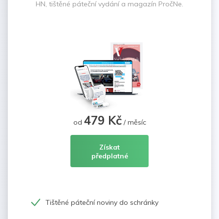
HN, tištěné páteční vydání a magazín PročNe.
479 Kč
od
/ měsíc
Získat
předplatné
Tištěné páteční noviny do schránky