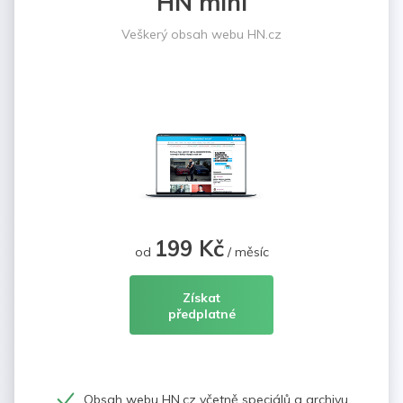
HN mini
Veškerý obsah webu HN.cz
199 Kč
od
/ měsíc
Získat
předplatné
Obsah webu HN.cz včetně speciálů a archivu