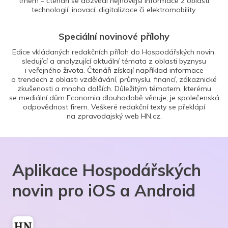
trhem – čtenáři se dozvědí nejnovější informace z oblasti
technologií, inovací, digitalizace či elektromobility.
Speciální novinové přílohy
Edice vkládaných redakčních příloh do Hospodářských novin,
sledující a analyzující aktuální témata z oblasti byznysu
i veřejného života. Čtenáři získají například informace
o trendech z oblasti vzdělávání, průmyslu, financí, zákaznické
zkušenosti a mnoha dalších. Důležitým tématem, kterému
se mediální dům Economia dlouhodobě věnuje, je společenská
odpovědnost firem. Veškeré redakční texty se překlápí
na zpravodajský web HN.cz.
Aplikace Hospodářských
novin pro iOS a Android