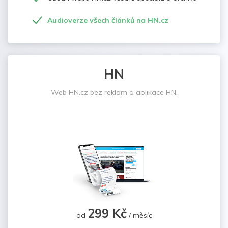
Audioverze všech článků na HN.cz
HN
Web HN.cz bez reklam a aplikace HN.
299 Kč
od
/ měsíc