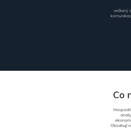
veškerý 
komunikace
Co 
Hospodář
analy
ekonomi
Obsahují r