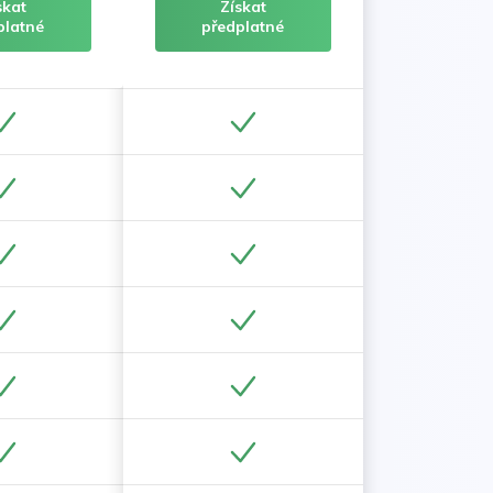
skat
Získat
platné
předplatné