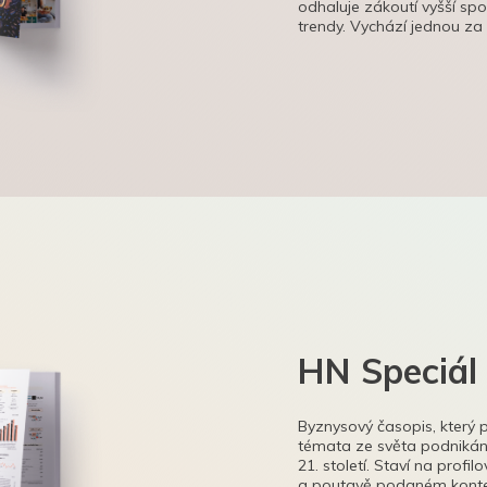
odhaluje zákoutí vyšší sp
trendy. Vychází jednou za
HN Speciál
Byznysový časopis, který 
témata ze světa podnikání
21. století. Staví na profi
a poutavě podaném kontex