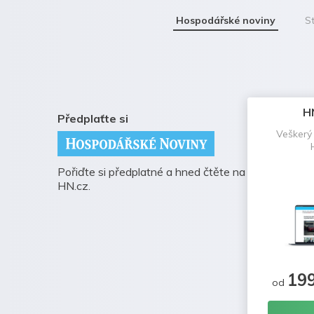
Hospodářské noviny
St
H
Předplaťte si
Veškerý
Pořiďte si předplatné a hned čtěte na
HN.cz.
19
od