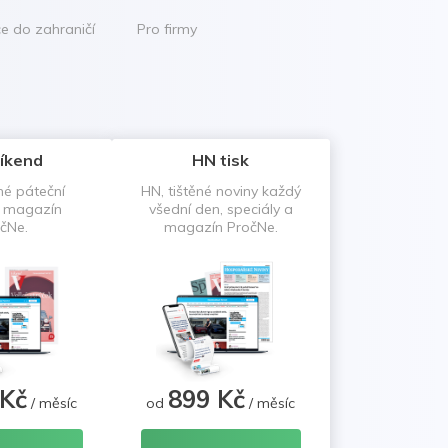
ce do zahraničí
Pro firmy
íkend
HN tisk
né páteční
HN, tištěné noviny každý
a magazín
všední den, speciály a
čNe.
magazín PročNe.
 Kč
899 Kč
/ měsíc
od
/ měsíc