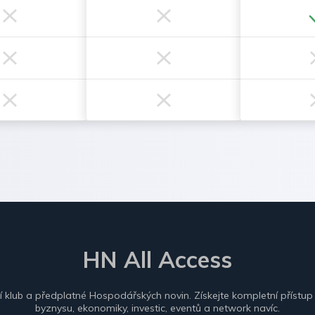
HN All Access
ní klub a předplatné Hospodářských novin. Získejte kompletní přístup
byznysu, ekonomiky, investic, eventů a network navíc.