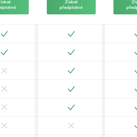
Získat
Získat
Zí
dplatné
předplatné
před