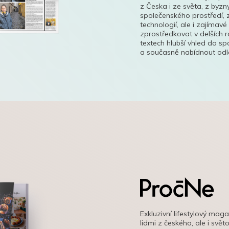
z Česka i ze světa, z byzn
společenského prostředí, z
technologií, ale i zajímavé
zprostředkovat v delších r
textech hlubší vhled do s
a současně nabídnout odle
Exkluzivní lifestylový mag
lidmi z českého, ale i svě