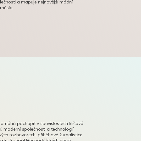
olečnosti a mapuje nejnovější módní
 měsíc.
pomáhá pochopit v souvislostech klíčová
, moderní společnosti a technologií
lových rozhovorech, příběhové žurnalistice
tu. Speciál Hospodářských novin