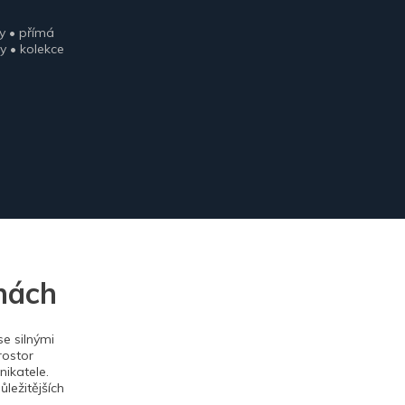
y • přímá
y • kolekce
nách
e silnými
rostor
ikatele.
ležitějších