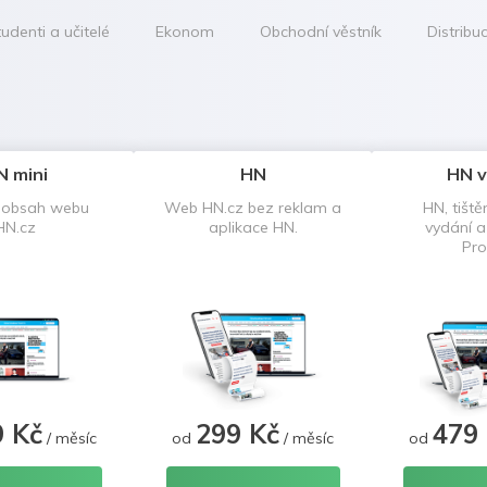
udenti a učitelé
Ekonom
Obchodní věstník
Distribu
N mini
HN
HN v
 obsah webu
Web HN.cz bez reklam a
HN, tiště
HN.cz
aplikace HN.
vydání 
Pro
9 Kč
299 Kč
479
/ měsíc
od
/ měsíc
od