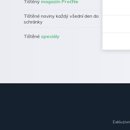
Tištěný
magazín PročNe
Tištěné noviny každý všední den do
schránky
Tištěné
speciály
Exkluziv