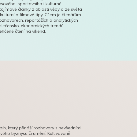
ysového, sportovního i kulturně-
ajímavé články z oblasti vědy a ze světa
 kulturní a filmové tipy. Cílem je čtenářům
ozhovorech, reportážích a analytických
polečensko-ekonomických trendů
hčené čtení na víkend.
azín, který přináší rozhovory s nevšedními
tového byznysu či umění. Kultivovaně