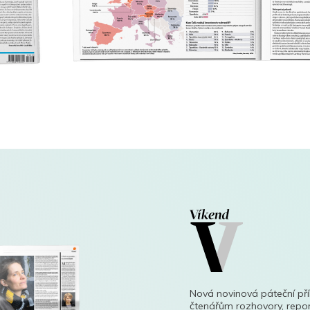
Nová novinová páteční př
čtenářům rozhovory, repor