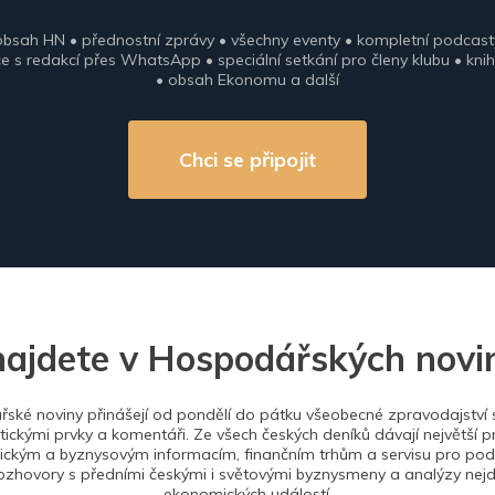
obsah HN • přednostní zprávy • všechny eventy • kompletní podcast
 s redakcí přes WhatsApp • speciální setkání pro členy klubu • knih
• obsah Ekonomu a další
Chci se připojit
najdete v Hospodářských novi
ské noviny přinášejí od pondělí do pátku všeobecné zpravodajství s
tickými prvky a komentáři. Ze všech českých deníků dávají největší p
ckým a byznysovým informacím, finančním trhům a servisu pro podn
ozhovory s předními českými i světovými byznysmeny a analýzy nejdů
ekonomických událostí.