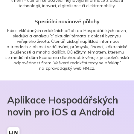
trhem – čtenáři se dozvědí nejnovější informace z oblasti
technologií, inovací, digitalizace či elektromobility.
Speciální novinové přílohy
Edice vkládaných redakčních příloh do Hospodářských novin,
sledující a analyzující aktuální témata z oblasti byznysu
i veřejného života. Čtenáři získají například informace
o trendech z oblasti vzdělávání, průmyslu, financí, zákaznické
zkušenosti a mnoha dalších. Důležitým tématem, kterému
se mediální dům Economia dlouhodobě věnuje, je společenská
odpovědnost firem. Veškeré redakční texty se překlápí
na zpravodajský web HN.cz.
Aplikace Hospodářských
novin pro iOS a Android