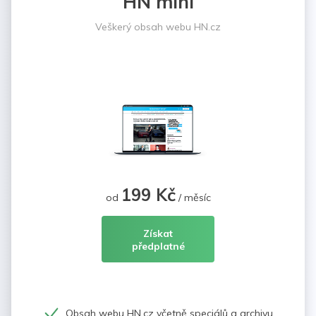
HN mini
Veškerý obsah webu HN.cz
199 Kč
od
/ měsíc
Získat
předplatné
Obsah webu HN.cz včetně speciálů a archivu