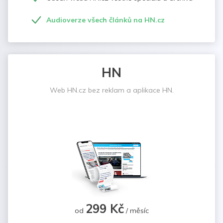
Audioverze všech článků na HN.cz
HN
Web HN.cz bez reklam a aplikace HN.
299 Kč
od
/ měsíc