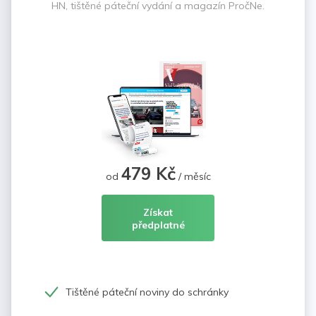
HN, tištěné páteční vydání a magazín PročNe.
479 Kč
od
/ měsíc
Získat
předplatné
Tištěné páteční noviny do schránky