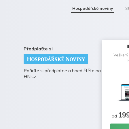
Hospodářské noviny
St
H
Předplaťte si
Veškerý
Pořiďte si předplatné a hned čtěte na
HN.cz.
19
od