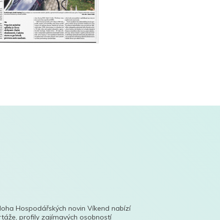
íloha Hospodářských novin Víkend nabízí
táže, profily zajímavých osobností