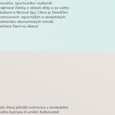
ysového, sportovního i kulturně-
ajímavé články z oblasti vědy a ze světa
 kulturní a filmové tipy. Cílem je čtenářům
ozhovorech, reportážích a analytických
polečensko-ekonomických trendů
hčené čtení na víkend.
azín, který přináší rozhovory s nevšedními
tového byznysu či umění. Kultivovaně