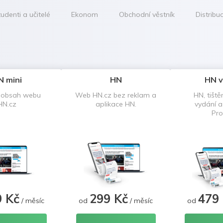
udenti a učitelé
Ekonom
Obchodní věstník
Distribu
N mini
HN
HN v
 obsah webu
Web HN.cz bez reklam a
HN, tiště
HN.cz
aplikace HN.
vydání 
Pro
9 Kč
299 Kč
479
/ měsíc
od
/ měsíc
od