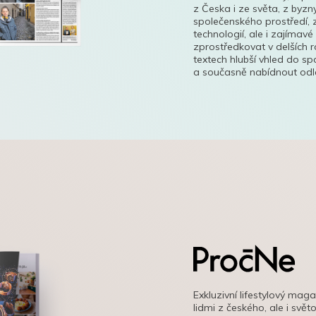
z Česka i ze světa, z byzn
společenského prostředí, z
technologií, ale i zajímavé
zprostředkovat v delších r
textech hlubší vhled do s
a současně nabídnout odle
Exkluzivní lifestylový mag
lidmi z českého, ale i svě