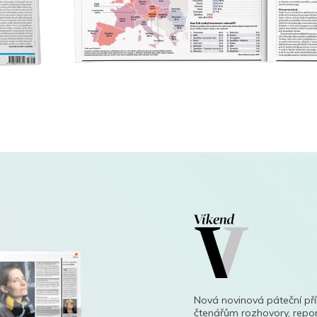
Nová novinová páteční př
čtenářům rozhovory, repor