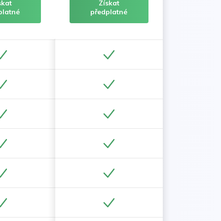
skat
Získat
platné
předplatné