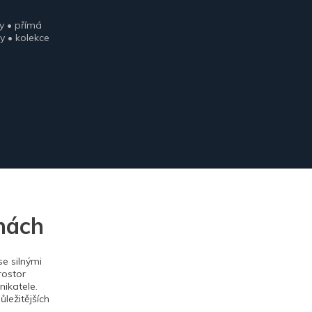
y • přímá
y • kolekce
nách
e silnými
rostor
ikatele.
ležitějších