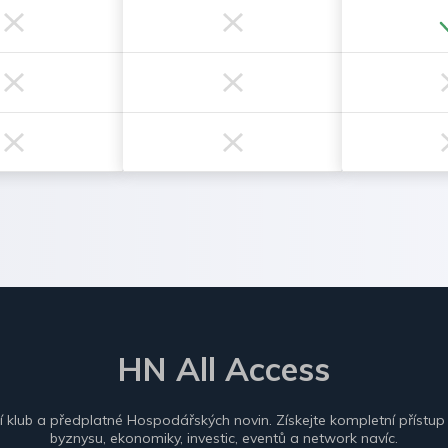
HN All Access
ní klub a předplatné Hospodářských novin. Získejte kompletní přístup
byznysu, ekonomiky, investic, eventů a network navíc.