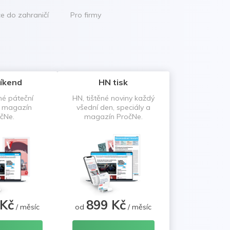
ce do zahraničí
Pro firmy
íkend
HN tisk
né páteční
HN, tištěné noviny každý
a magazín
všední den, speciály a
čNe.
magazín PročNe.
 Kč
899 Kč
/ měsíc
od
/ měsíc