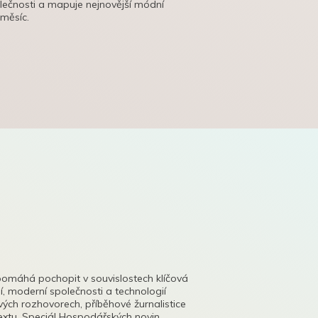
olečnosti a mapuje nejnovější módní
 měsíc.
pomáhá pochopit v souvislostech klíčová
, moderní společnosti a technologií
lových rozhovorech, příběhové žurnalistice
tu. Speciál Hospodářských novin