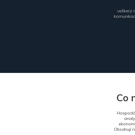
veškerý 
komunikace
Co 
Hospodář
analy
ekonomi
Obsahují r