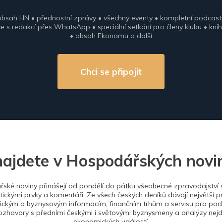
obsah HN • přednostní zprávy • všechny eventy • kompletní podcast
 s redakcí přes WhatsApp • speciální setkání pro členy klubu • knih
• obsah Ekonomu a další
Chci se připojit
najdete v Hospodářských novi
ské noviny přinášejí od pondělí do pátku všeobecné zpravodajství s
tickými prvky a komentáři. Ze všech českých deníků dávají největší p
ckým a byznysovým informacím, finančním trhům a servisu pro podn
ozhovory s předními českými i světovými byznysmeny a analýzy nejdů
ekonomických událostí.