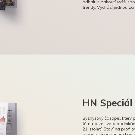
odhaluje zákoutí vyšší sp
trendy. Vychází jednou za
HN Speciál
Byznysový časopis, který 
témata ze světa podnikání
21. století. Staví na profi
a poutavě podaném kontex