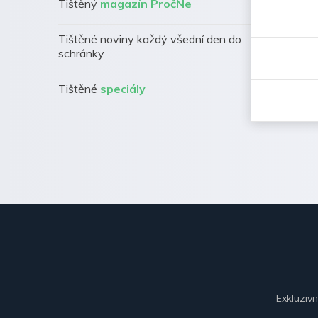
Tištěný
magazín PročNe
Tištěné noviny každý všední den do
schránky
Tištěné
speciály
Exkluziv