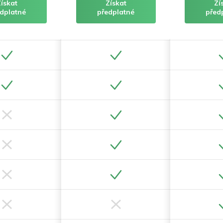
Získat
Získat
Zí
dplatné
předplatné
před