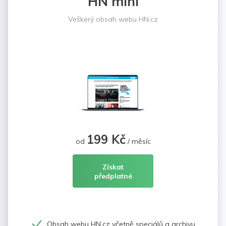
HN mini
Veškerý obsah webu HN.cz
199 Kč
od
/ měsíc
Získat
předplatné
Obsah webu HN.cz včetně speciálů a archivu