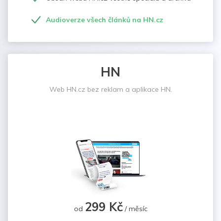
Audioverze všech článků na HN.cz
HN
Web HN.cz bez reklam a aplikace HN.
299 Kč
od
/ měsíc