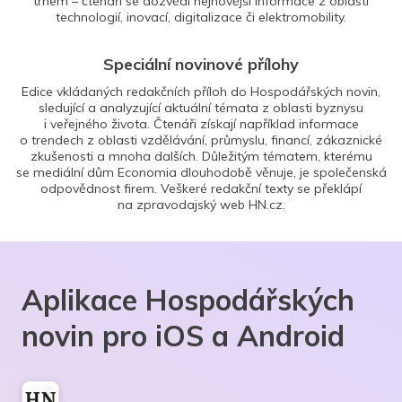
trhem – čtenáři se dozvědí nejnovější informace z oblasti
technologií, inovací, digitalizace či elektromobility.
Speciální novinové přílohy
Edice vkládaných redakčních příloh do Hospodářských novin,
sledující a analyzující aktuální témata z oblasti byznysu
i veřejného života. Čtenáři získají například informace
o trendech z oblasti vzdělávání, průmyslu, financí, zákaznické
zkušenosti a mnoha dalších. Důležitým tématem, kterému
se mediální dům Economia dlouhodobě věnuje, je společenská
odpovědnost firem. Veškeré redakční texty se překlápí
na zpravodajský web HN.cz.
Aplikace Hospodářských
novin pro iOS a Android