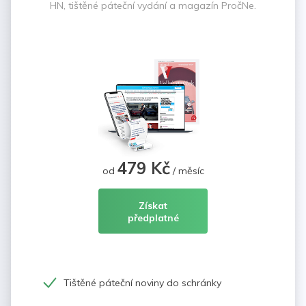
HN, tištěné páteční vydání a magazín PročNe.
479 Kč
od
/ měsíc
Získat
předplatné
Tištěné páteční noviny do schránky