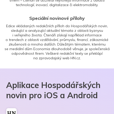
trhem – čtenáři se dozvědí nejnovější informace z oblasti
technologií, inovací, digitalizace či elektromobility.
Speciální novinové přílohy
Edice vkládaných redakčních příloh do Hospodářských novin,
sledující a analyzující aktuální témata z oblasti byznysu
i veřejného života. Čtenáři získají například informace
o trendech z oblasti vzdělávání, průmyslu, financí, zákaznické
zkušenosti a mnoha dalších. Důležitým tématem, kterému
se mediální dům Economia dlouhodobě věnuje, je společenská
odpovědnost firem. Veškeré redakční texty se překlápí
na zpravodajský web HN.cz.
Aplikace Hospodářských
novin pro iOS a Android