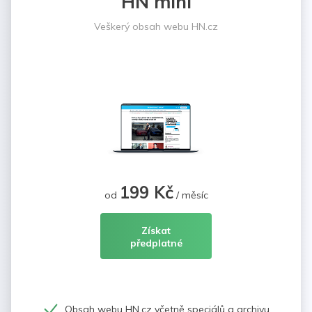
HN mini
Veškerý obsah webu HN.cz
199 Kč
od
/ měsíc
Získat
předplatné
Obsah webu HN.cz včetně speciálů a archivu