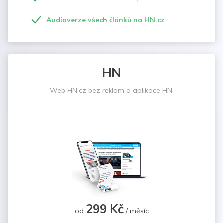
Audioverze všech článků na HN.cz
HN
Web HN.cz bez reklam a aplikace HN.
299 Kč
od
/ měsíc