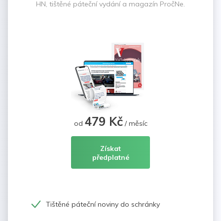
HN, tištěné páteční vydání a magazín PročNe.
479 Kč
od
/ měsíc
Získat
předplatné
Tištěné páteční noviny do schránky