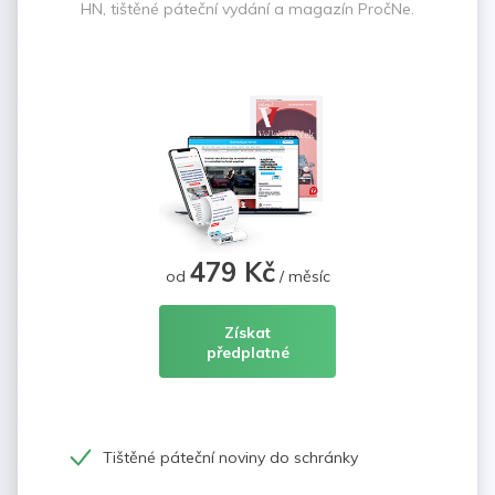
HN, tištěné páteční vydání a magazín PročNe.
479 Kč
od
/ měsíc
Získat
předplatné
Tištěné páteční noviny do schránky