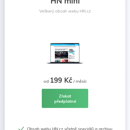
HN mini
Veškerý obsah webu HN.cz
199 Kč
od
/ měsíc
Získat
předplatné
Obsah webu HN.cz včetně speciálů a archivu