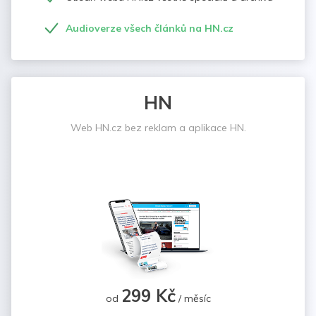
Audioverze všech článků na HN.cz
HN
Web HN.cz bez reklam a aplikace HN.
299 Kč
od
/ měsíc