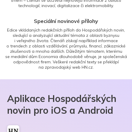
trhem – čtenáři se dozvědí nejnovější informace z oblasti
technologií, inovací, digitalizace či elektromobility.
Speciální novinové přílohy
Edice vkládaných redakčních příloh do Hospodářských novin,
sledující a analyzující aktuální témata z oblasti byznysu
i veřejného života. Čtenáři získají například informace
o trendech z oblasti vzdělávání, průmyslu, financí, zákaznické
zkušenosti a mnoha dalších. Důležitým tématem, kterému
se mediální dům Economia dlouhodobě věnuje, je společenská
odpovědnost firem. Veškeré redakční texty se překlápí
na zpravodajský web HN.cz.
Aplikace Hospodářských
novin pro iOS a Android